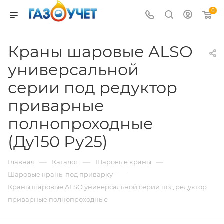
0
Краны шаровые ALSO
универсальной
серии под редуктор
приварные
полнопроходные
(Ду150 Pу25)
—
—
—
Главная
Каталог
Шаровые краны
—
Шаровые краны под приварку
Краны шаровые ALSO универсальной серии под редуктор
приварные полнопроходные