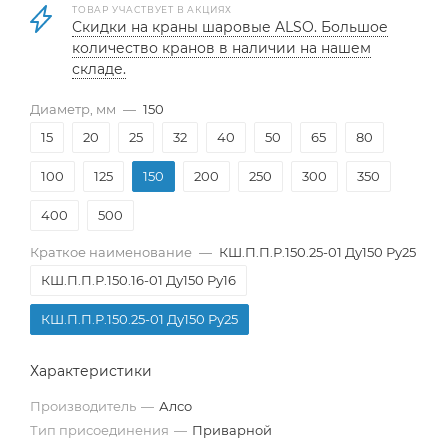
ТОВАР УЧАСТВУЕТ В АКЦИЯХ
Скидки на краны шаровые ALSO. Большое
количество кранов в наличии на нашем
складе.
Диаметр, мм
—
150
15
20
25
32
40
50
65
80
100
125
150
200
250
300
350
400
500
Краткое наименование
—
КШ.П.П.Р.150.25-01 Ду150 Ру25
КШ.П.П.Р.150.16-01 Ду150 Ру16
КШ.П.П.Р.150.25-01 Ду150 Ру25
Характеристики
Производитель
—
Алсо
Тип присоединения
—
Приварной