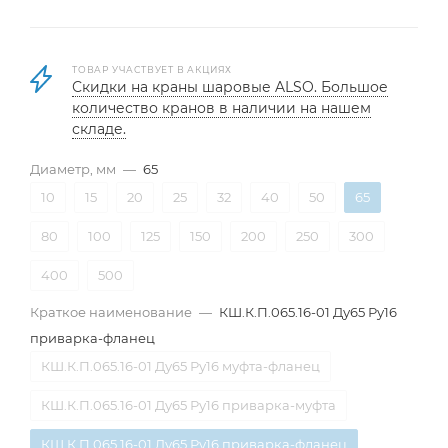
ТОВАР УЧАСТВУЕТ В АКЦИЯХ
Скидки на краны шаровые ALSO. Большое
количество кранов в наличии на нашем
складе.
Диаметр, мм
—
65
10
15
20
25
32
40
50
65
80
100
125
150
200
250
300
400
500
Краткое наименование
—
КШ.К.П.065.16-01 Ду65 Ру16
приварка-фланец
КШ.К.П.065.16-01 Ду65 Ру16 муфта-фланец
КШ.К.П.065.16-01 Ду65 Ру16 приварка-муфта
КШ.К.П.065.16-01 Ду65 Ру16 приварка-фланец