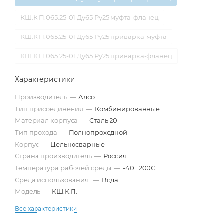
КШ.К.П.065.25-01 Ду65 Ру25 муфта-фланец
КШ.К.П.065.25-01 Ду65 Ру25 приварка-муфта
КШ.К.П.065.25-01 Ду65 Ру25 приварка-фланец
Характеристики
Производитель
—
Алсо
Тип присоединения
—
Комбинированные
Материал корпуса
—
Сталь 20
Тип прохода
—
Полнопроходной
Корпус
—
Цельносварные
Страна производитель
—
Россия
Температура рабочей среды
—
-40...200С
Среда использования
—
Вода
Модель
—
КШ.К.П.
Все характеристики