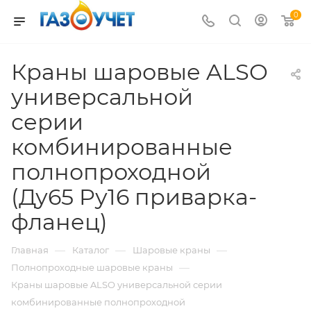
0
Краны шаровые ALSO
универсальной
серии
комбинированные
полнопроходной
(Ду65 Pу16 приварка-
фланец)
—
—
—
Главная
Каталог
Шаровые краны
—
Полнопроходные шаровые краны
Краны шаровые ALSO универсальной серии
комбинированные полнопроходной