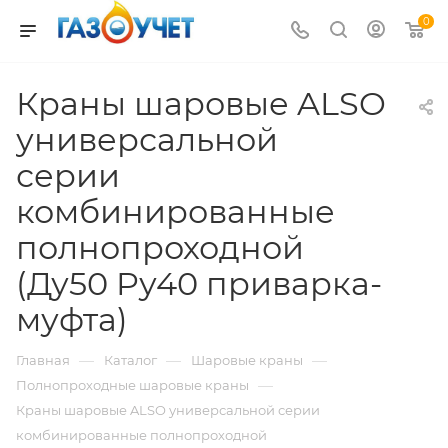
0
Краны шаровые ALSO
универсальной
серии
комбинированные
полнопроходной
(Ду50 Pу40 приварка-
муфта)
—
—
—
Главная
Каталог
Шаровые краны
—
Полнопроходные шаровые краны
Краны шаровые ALSO универсальной серии
комбинированные полнопроходной