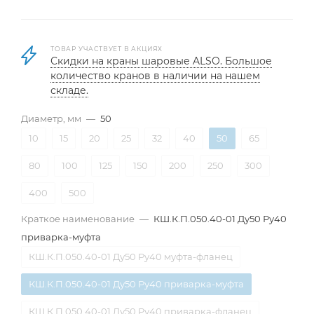
ТОВАР УЧАСТВУЕТ В АКЦИЯХ
Скидки на краны шаровые ALSO. Большое
количество кранов в наличии на нашем
складе.
Диаметр, мм
—
50
10
15
20
25
32
40
50
65
80
100
125
150
200
250
300
400
500
Краткое наименование
—
КШ.К.П.050.40-01 Ду50 Ру40
приварка-муфта
КШ.К.П.050.40-01 Ду50 Ру40 муфта-фланец
КШ.К.П.050.40-01 Ду50 Ру40 приварка-муфта
КШ.К.П.050.40-01 Ду50 Ру40 приварка-фланец