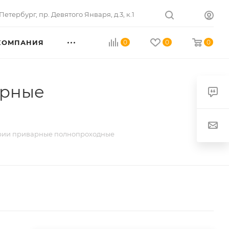
Петербург
,
пр. Девятого Января, д.3, к.1
КОМПАНИЯ
0
0
0
арные
рии приварные полнопроходные