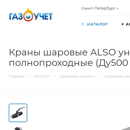
Санкт-Петербург
КАТАЛОГ
А
Краны шаровые ALSO ун
полнопроходные (Ду500 
—
—
—
Главная
Каталог
Шаровые краны
Шаровые кр