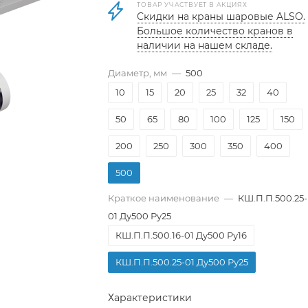
ТОВАР УЧАСТВУЕТ В АКЦИЯХ
Скидки на краны шаровые ALSO.
Большое количество кранов в
наличии на нашем складе.
Диаметр, мм
—
500
10
15
20
25
32
40
50
65
80
100
125
150
200
250
300
350
400
500
Краткое наименование
—
КШ.П.П.500.25-
01 Ду500 Ру25
КШ.П.П.500.16-01 Ду500 Ру16
КШ.П.П.500.25-01 Ду500 Ру25
Характеристики