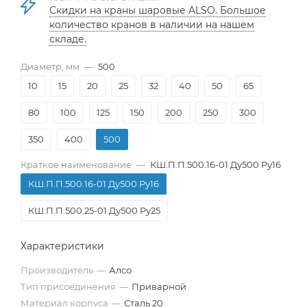
Скидки на краны шаровые ALSO. Большое
количество кранов в наличии на нашем
складе.
Диаметр, мм
—
500
10
15
20
25
32
40
50
65
80
100
125
150
200
250
300
350
400
500
Краткое наименование
—
КШ.П.П.500.16-01 Ду500 Ру16
КШ.П.П.500.16-01 Ду500 Ру16
КШ.П.П.500.25-01 Ду500 Ру25
Характеристики
Производитель
—
Алсо
Тип присоединения
—
Приварной
Материал корпуса
—
Сталь 20