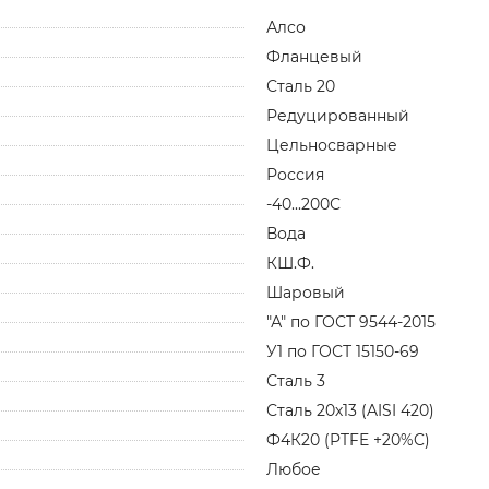
Алсо
Фланцевый
Сталь 20
Редуцированный
Цельносварные
Россия
-40...200С
Вода
КШ.Ф.
Шаровый
"А" по ГОСТ 9544-2015
У1 по ГОСТ 15150-69
Сталь 3
Сталь 20х13 (AISI 420)
Ф4К20 (PTFE +20%C)
Любое