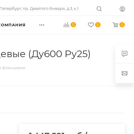
Петербург
,
пр. Девятого Января, д.3, к.1
КОМПАНИЯ
0
0
0
вые (Ду600 Pу25)
и фланцевые