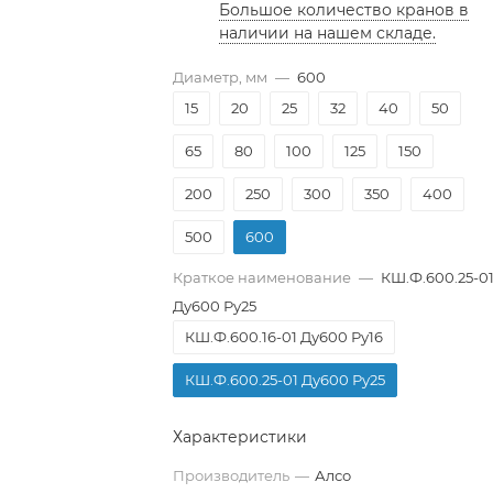
Большое количество кранов в
наличии на нашем складе.
Диаметр, мм
—
600
15
20
25
32
40
50
65
80
100
125
150
200
250
300
350
400
500
600
Краткое наименование
—
КШ.Ф.600.25-0
Ду600 Ру25
КШ.Ф.600.16-01 Ду600 Ру16
КШ.Ф.600.25-01 Ду600 Ру25
Характеристики
Производитель
—
Алсо