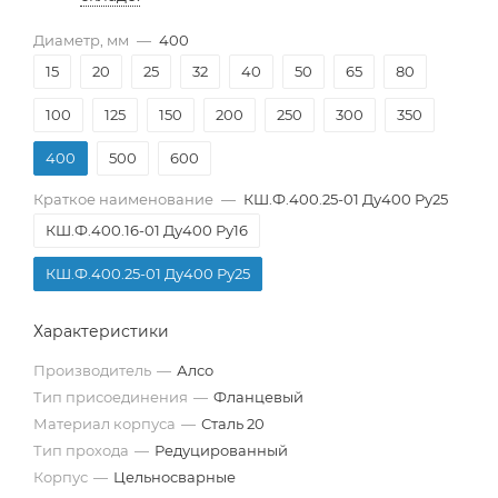
Диаметр, мм
—
400
15
20
25
32
40
50
65
80
100
125
150
200
250
300
350
400
500
600
Краткое наименование
—
КШ.Ф.400.25-01 Ду400 Ру25
КШ.Ф.400.16-01 Ду400 Ру16
КШ.Ф.400.25-01 Ду400 Ру25
Характеристики
Производитель
—
Алсо
Тип присоединения
—
Фланцевый
Материал корпуса
—
Сталь 20
Тип прохода
—
Редуцированный
Корпус
—
Цельносварные