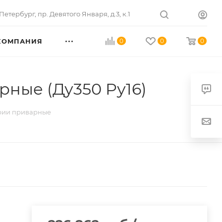
Петербург
,
пр. Девятого Января, д.3, к.1
КОМПАНИЯ
0
0
0
ные (Ду350 Pу16)
рии приварные