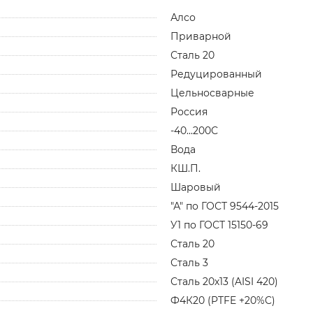
Алсо
Приварной
Сталь 20
Редуцированный
Цельносварные
Россия
-40...200С
Вода
КШ.П.
Шаровый
"А" по ГОСТ 9544-2015
У1 по ГОСТ 15150-69
Сталь 20
Сталь 3
Сталь 20х13 (AISI 420)
Ф4К20 (PTFE +20%C)