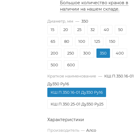
Большое количество кранов в
наличии на нашем складе.
Диаметр, мм
—
350
15
20
25
32
40
50
65
80
100
125
150
200
250
300
350
400
500
600
Краткое наименование
—
КШ.П.350.16-01
Ду350 Ру16
КШ.П.350.16-01 Ду350 Ру16
КШ.П.350.25-01 Ду350 Ру25
Характеристики
Производитель
—
Алсо