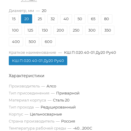
Диаметр, мм
—
20
15
20
25
32
40
50
65
80
100
125
150
200
250
300
350
400
500
600
Краткое наименование
—
КШ.П.020.40-01 Ду20 Ру40
КШ.П.020.40-01 Ду20 Ру40
Характеристики
Производитель
—
Алсо
Тип присоединения
—
Приварной
Материал корпуса
—
Сталь 20
Тип прохода
—
Редуцированный
Корпус
—
Цельносварные
Страна производитель
—
Россия
Температура рабочей среды
—
-40...200С