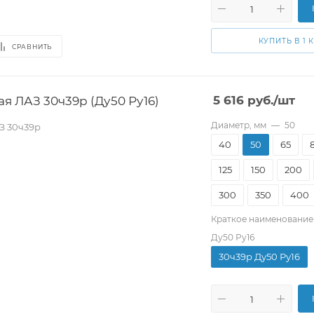
КУПИТЬ В 1 
СРАВНИТЬ
я ЛАЗ 30ч39р (Ду50 Ру16)
5 616
руб.
/шт
Диаметр, мм
—
50
З 30ч39р
40
50
65
125
150
200
300
350
400
Краткое наименование
Ду50 Ру16
30ч39р Ду50 Ру16