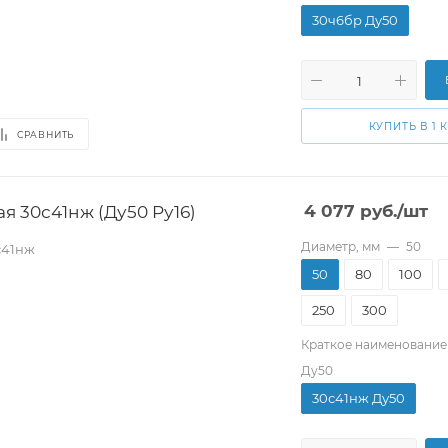
30ч6бр Ду50
КУПИТЬ В 1 
СРАВНИТЬ
я 30с41нж (Ду50 Pу16)
4 077
руб.
/шт
Диаметр, мм
—
50
с41нж
50
80
100
250
300
Краткое наименование
Ду50
30с41нж Ду50