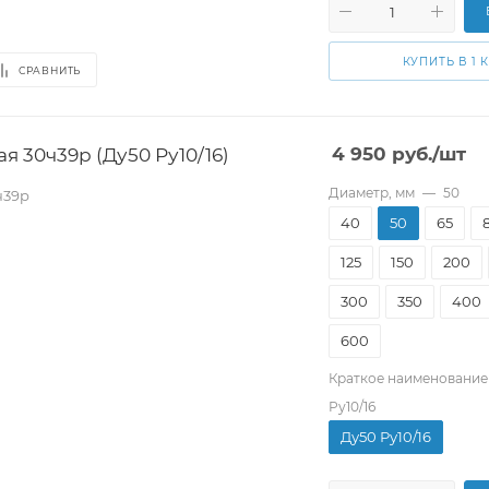
КУПИТЬ В 1 
СРАВНИТЬ
я 30ч39р (Ду50 Ру10/16)
4 950
руб.
/шт
Диаметр, мм
—
50
ч39р
40
50
65
125
150
200
300
350
400
600
Краткое наименование
Ру10/16
Ду50 Ру10/16