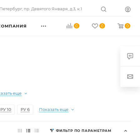
Петербург
,
пр. Девятого Января, д.3, к.1
КОМПАНИЯ
0
0
0
азать еще
РУ 10
РУ 6
Показать еще
ФИЛЬТР ПО ПАРАМЕТРАМ