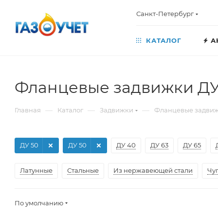
Санкт-Петербург
КАТАЛОГ
А
Фланцевые задвижки ДУ
—
—
—
Главная
Каталог
Задвижки
Фланцевые задви
ДУ 50
ДУ 50
ДУ 40
ДУ 63
ДУ 65
Латунные
Стальные
Из нержавеющей стали
Чу
По умолчанию