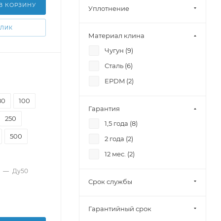
В КОРЗИНУ
Уплотнение
КЛИК
Материал клина
Чугун (
9
)
Сталь (
6
)
EPDM (
2
)
80
100
Гарантия
250
1,5 года (
8
)
500
2 года (
2
)
12 мес. (
2
)
—
Ду50
Срок службы
Гарантийный срок