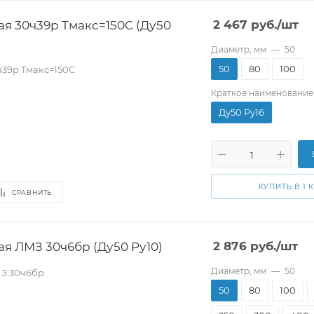
я 30ч39р Tмакс=150C (Ду50
2 467
руб.
/шт
Диаметр, мм
—
50
50
80
100
ч39р Tмакс=150C
Краткое наименование
Ду50 Pу16
КУПИТЬ В 1 
СРАВНИТЬ
я ЛМЗ 30ч6бр (Ду50 Pу10)
2 876
руб.
/шт
Диаметр, мм
—
50
МЗ 30ч6бр
50
80
100