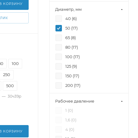
В КОРЗИНУ
Диаметр, мм
КЛИК
40 (
6
)
50 (
17
)
65 (
8
)
80 (
17
)
100 (
17
)
80
100
125 (
9
)
250
150 (
17
)
200 (
17
)
500
250 (
17
)
—
30ч39р
Рабочее давление
300 (
18
)
1 (
0
)
350 (
8
)
1,6 (
0
)
400 (
15
)
4 (
0
)
В КОРЗИНУ
450 (
3
)