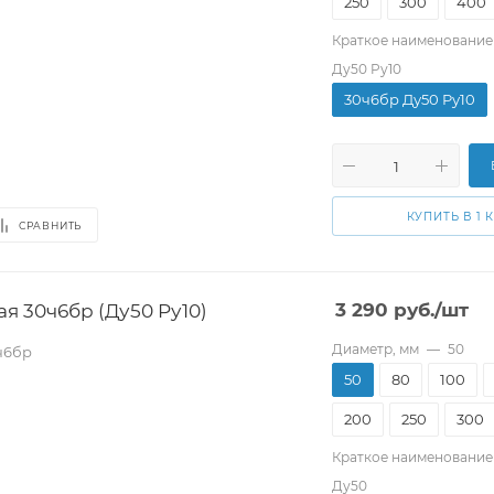
250
300
400
Краткое наименование
Ду50 Pу10
30ч6бр Ду50 Pу10
КУПИТЬ В 1 
СРАВНИТЬ
я 30ч6бр (Ду50 Pу10)
3 290
руб.
/шт
Диаметр, мм
—
50
ч6бр
50
80
100
200
250
300
Краткое наименование
Ду50