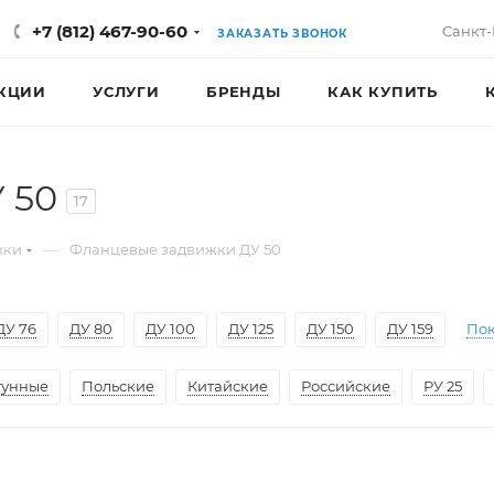
+7 (812) 467-90-60
Санкт-
ЗАКАЗАТЬ ЗВОНОК
КЦИИ
УСЛУГИ
БРЕНДЫ
КАК КУПИТЬ
 50
17
—
жки
Фланцевые задвижки ДУ 50
ДУ 76
ДУ 80
ДУ 100
ДУ 125
ДУ 150
ДУ 159
Пок
гунные
Польские
Китайские
Российские
РУ 25