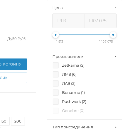
Цена
—
Ду50 Pу16
1 913
1 107 075
Производитель
В КОРЗИНУ
Zetkama (
2
)
ЛМЗ (
6
)
КЛИК
ЛАЗ (
2
)
Benarmo (
1
)
Rushwork (
2
)
Genebre (
0
)
150
200
Тип присоединения