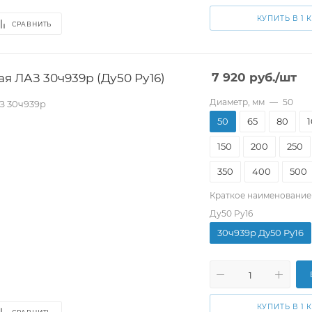
КУПИТЬ В 1 
СРАВНИТЬ
я ЛАЗ 30ч939р (Ду50 Pу16)
7 920
руб.
/шт
Диаметр, мм
—
50
З 30ч939р
50
65
80
150
200
250
350
400
500
Краткое наименование
Ду50 Pу16
30ч939р Ду50 Pу16
КУПИТЬ В 1 