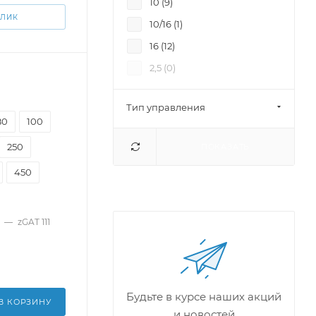
10 (
9
)
500 (
9
)
КЛИК
10/16 (
1
)
600 (
7
)
16 (
12
)
800 (
2
)
2,5 (
0
)
1000 (
2
)
1200 (
2
)
Тип управления
1400 (
2
)
80
100
250
ПОКАЗАТЬ
450
—
zGAT 111
Будьте в курсе наших акций
В КОРЗИНУ
и новостей