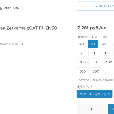
КУПИТЬ В 1 
СРАВНИТЬ
я Zetkama zGAT 111 (Ду50
7 281
руб.
/шт
Диаметр, мм
—
50
40
50
65
kama zGAT 111
125
150
200
300
350
400
500
600
Краткое наименование
Ду50 Pу16
zGAT 111 Ду50 Pу16