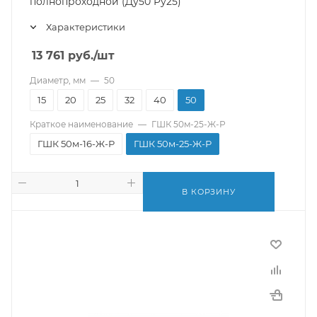
полнопроходной (Ду50 Pу25)
Характеристики
13 761
руб.
/шт
Диаметр, мм
—
50
15
20
25
32
40
50
Краткое наименование
—
ГШК 50м-25-Ж-Р
ГШК 50м-16-Ж-Р
ГШК 50м-25-Ж-Р
В КОРЗИНУ