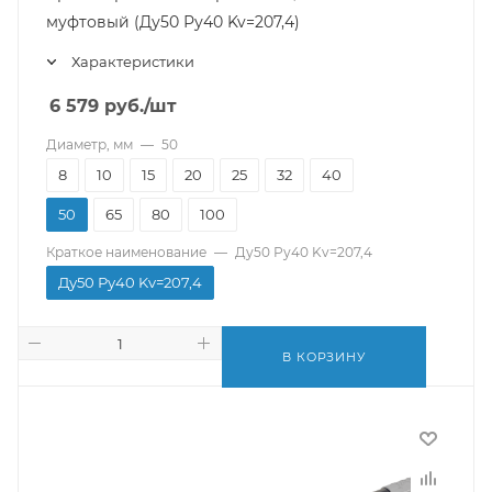
муфтовый (Ду50 Ру40 Kv=207,4)
Характеристики
6 579
руб.
/шт
Диаметр, мм
—
50
8
10
15
20
25
32
40
50
65
80
100
Краткое наименование
—
Ду50 Ру40 Kv=207,4
Ду50 Ру40 Kv=207,4
В КОРЗИНУ