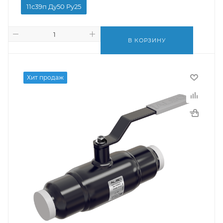
11с39п Ду50 Pу25
В КОРЗИНУ
Хит продаж