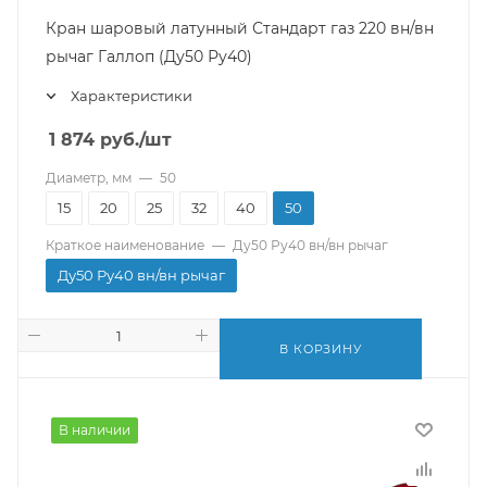
Кран шаровый латунный Стандарт газ 220 вн/вн
рычаг Галлоп (Ду50 Ру40)
Характеристики
1 874
руб.
/шт
Диаметр, мм
—
50
15
20
25
32
40
50
Краткое наименование
—
Ду50 Ру40 вн/вн рычаг
Ду50 Ру40 вн/вн рычаг
В КОРЗИНУ
В наличии