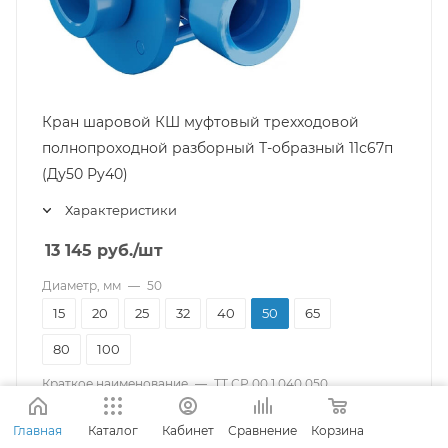
Кран шаровой КШ муфтовый трехходовой
полнопроходной разборный Т-образный 11с67п
(Ду50 Ру40)
Характеристики
13 145
руб.
/шт
Диаметр, мм
—
50
15
20
25
32
40
50
65
80
100
Краткое наименование
—
ТТ СР.00.1.040.050
Ду50 Ру40
Главная
Каталог
Кабинет
Сравнение
Корзина
ТТ СР.00.1.016.050 Ду50 Ру16