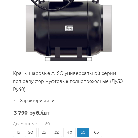
Краны шаровые ALSO универсальной серии
под редуктор муфтовые полнопроходные (Ду50
Pу40)
Характеристики
3 790
руб.
/шт
Диаметр, мм
—
50
15
20
25
32
40
50
65