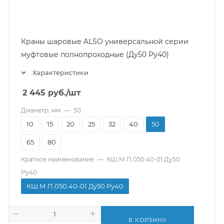
Краны шаровые ALSO универсальной серии
муфтовые полнопроходные (Ду50 Pу40)
Характеристики
2 445
руб.
/шт
Диаметр, мм
—
50
10
15
20
25
32
40
50
65
80
Краткое наименование
—
КШ.М.П.050.40-01 Ду50
Ру40
КШ.М.П.050.40-01 Ду50 Ру40
В КОРЗИНУ