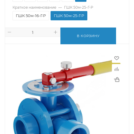
Краткое наименование
—
ГШК 50м-25-Г-Р
ГШК 50м-16-Г-Р
ГШК 50м-25-Г-Р
В КОРЗИНУ