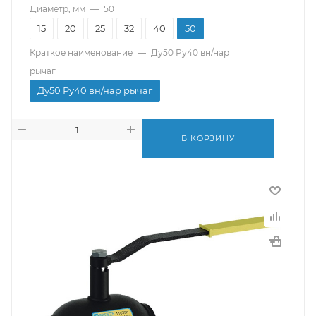
Диаметр, мм
—
50
15
20
25
32
40
50
Краткое наименование
—
Ду50 Ру40 вн/нар
рычаг
Ду50 Ру40 вн/нар рычаг
В КОРЗИНУ