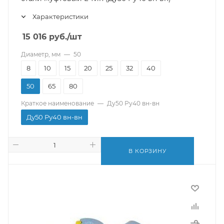
Характеристики
15 016
руб.
/шт
Диаметр, мм
—
50
8
10
15
20
25
32
40
50
65
80
Краткое наименование
—
Ду50 Ру40 вн-вн
Ду50 Ру40 вн-вн
В КОРЗИНУ