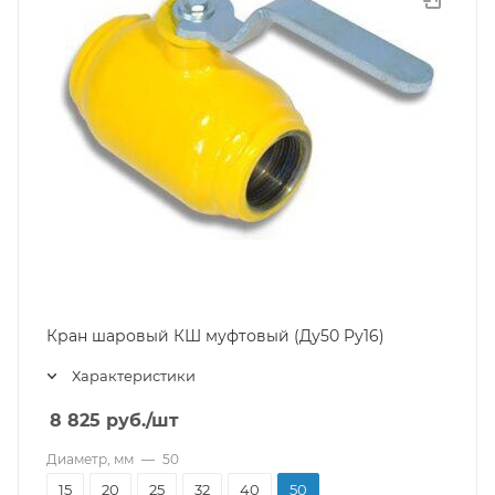
Кран шаровый КШ муфтовый (Ду50 Pу16)
Характеристики
8 825
руб.
/шт
Диаметр, мм
—
50
15
20
25
32
40
50