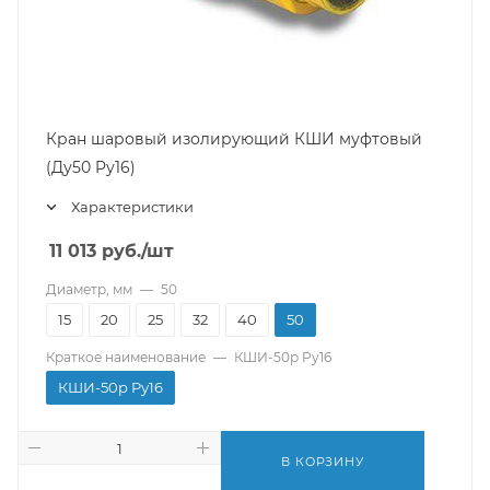
Кран шаровый изолирующий КШИ муфтовый
(Ду50 Pу16)
Характеристики
11 013
руб.
/шт
Диаметр, мм
—
50
15
20
25
32
40
50
Краткое наименование
—
КШИ-50р Pу16
КШИ-50р Pу16
В КОРЗИНУ