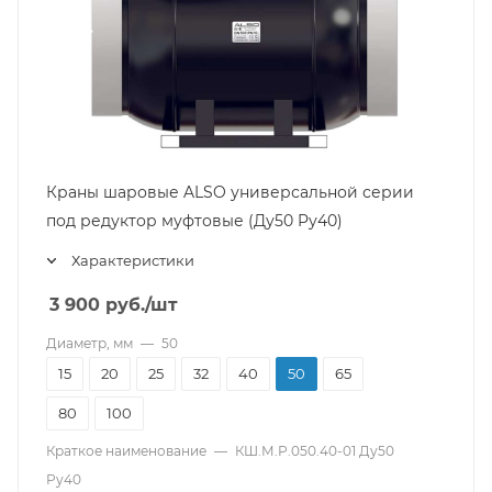
Краны шаровые ALSO универсальной серии
под редуктор муфтовые (Ду50 Pу40)
Характеристики
3 900
руб.
/шт
Диаметр, мм
—
50
15
20
25
32
40
50
65
80
100
Краткое наименование
—
КШ.М.Р.050.40-01 Ду50
Ру40