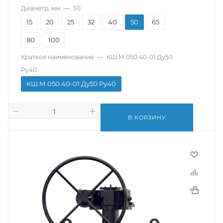
Диаметр, мм
—
50
15
20
25
32
40
50
65
80
100
Краткое наименование
—
КШ.М.050.40-01 Ду50
Ру40
КШ.М.050.40-01 Ду50 Ру40
В КОРЗИНУ