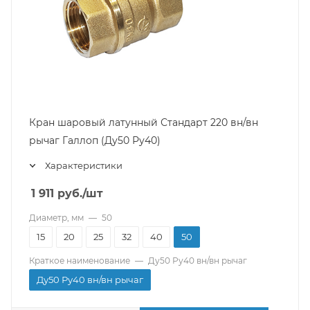
Кран шаровый латунный Стандарт 220 вн/вн
рычаг Галлоп (Ду50 Ру40)
Характеристики
1 911
руб.
/шт
Диаметр, мм
—
50
15
20
25
32
40
50
Краткое наименование
—
Ду50 Ру40 вн/вн рычаг
Ду50 Ру40 вн/вн рычаг