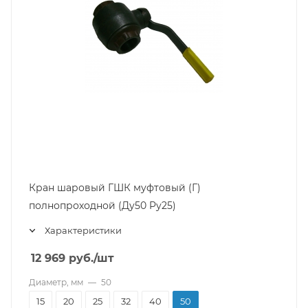
Кран шаровый ГШК муфтовый (Г)
полнопроходной (Ду50 Pу25)
Характеристики
12 969
руб.
/шт
Диаметр, мм
—
50
15
20
25
32
40
50