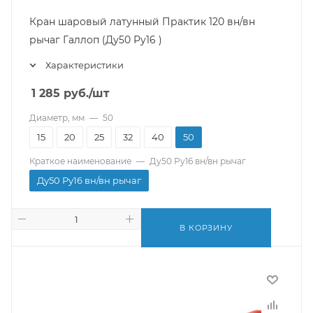
Кран шаровый латунный Практик 120 вн/вн
рычаг Галлоп (Ду50 Ру16 )
Характеристики
1 285
руб.
/шт
Диаметр, мм
—
50
15
20
25
32
40
50
Краткое наименование
—
Ду50 Ру16 вн/вн рычаг
Ду50 Ру16 вн/вн рычаг
В КОРЗИНУ