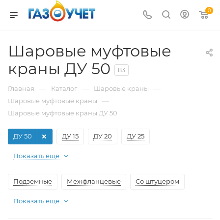
0
Шаровые муфтовые
краны ДУ 50
83
—
—
—
Главная
Каталог
Шаровые краны
—
Шаровые муфтовые краны
Шаровые муфтовые краны ДУ 50
ДУ 50
ДУ 15
ДУ 20
ДУ 25
Показать еще
Подземные
Межфланцевые
Со штуцером
Показать еще