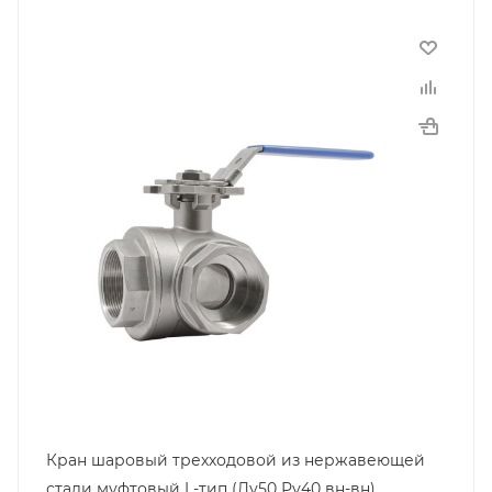
Кран шаровый трехходовой из нержавеющей
стали муфтовый L-тип (Ду50 Ру40 вн-вн)