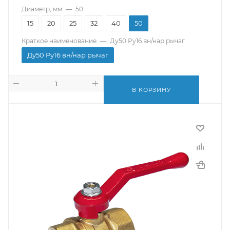
Диаметр, мм
—
50
15
20
25
32
40
50
Краткое наименование
—
Ду50 Ру16 вн/нар рычаг
Ду50 Ру16 вн/нар рычаг
В КОРЗИНУ