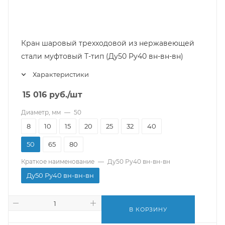
Кран шаровый трехходовой из нержавеющей
стали муфтовый Т-тип (Ду50 Ру40 вн-вн-вн)
Характеристики
15 016
руб.
/шт
Диаметр, мм
—
50
8
10
15
20
25
32
40
50
65
80
Краткое наименование
—
Ду50 Ру40 вн-вн-вн
Ду50 Ру40 вн-вн-вн
В КОРЗИНУ