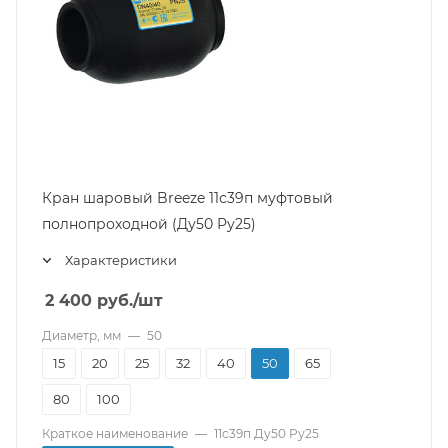
Кран шаровый Breeze 11с39п муфтовый
полнопроходной (Ду50 Pу25)
Характеристики
2 400
руб.
/шт
Диаметр, мм
—
50
15
20
25
32
40
50
65
80
100
Краткое наименование
—
11с39п Ду50 Pу25