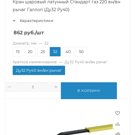
Кран шаровый латунный Стандарт газ 220 вн/вн
рычаг Галлоп (Ду32 Ру40)
Характеристики
862
руб.
/шт
Диаметр, мм
—
32
15
20
25
32
40
50
Краткое наименование
—
Ду32 Ру40 вн/вн рычаг
Ду32 Ру40 вн/вн рычаг
В КОРЗИНУ