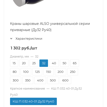
Краны шаровые ALSO универсальной серии
приварные (Ду32 Pу40)
Характеристики
1 302
руб.
/шт
Диаметр, мм
—
32
15
20
25
32
40
50
65
80
100
125
150
200
250
300
350
400
500
600
Краткое наименование
—
КШ.П.032.40-01 Ду32
Ру40
КШ.П.032.40-01 Ду32 Ру40