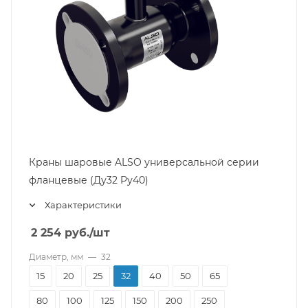
Краны шаровые ALSO универсальной серии
фланцевые (Ду32 Pу40)
Характеристики
2 254
руб.
/шт
Диаметр, мм
—
32
15
20
25
32
40
50
65
80
100
125
150
200
250