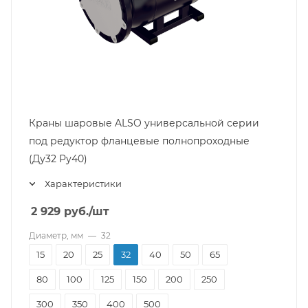
Краны шаровые ALSO универсальной серии
под редуктор фланцевые полнопроходные
(Ду32 Pу40)
Характеристики
2 929
руб.
/шт
Диаметр, мм
—
32
15
20
25
32
40
50
65
80
100
125
150
200
250
300
350
400
500