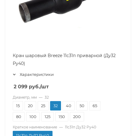
Кран шаровый Breeze 11с31п приварной (Ду32
Pу40)
Характеристики
2 099
руб.
/шт
Диаметр, мм
—
32
15
20
25
32
40
50
65
80
100
125
150
200
Краткое наименование
—
11с31п Ду32 Pу40
11с31п Ду32 Pу40