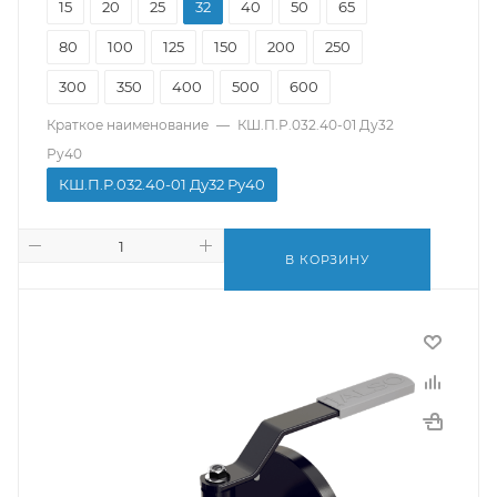
15
20
25
32
40
50
65
80
100
125
150
200
250
300
350
400
500
600
Краткое наименование
—
КШ.П.Р.032.40-01 Ду32
Ру40
КШ.П.Р.032.40-01 Ду32 Ру40
В КОРЗИНУ