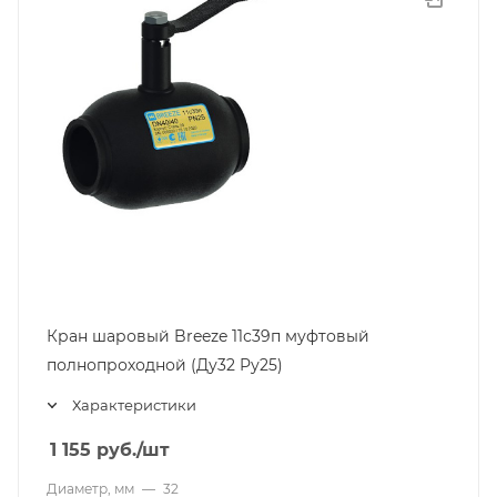
Кран шаровый Breeze 11с39п муфтовый
полнопроходной (Ду32 Pу25)
Характеристики
1 155
руб.
/шт
Диаметр, мм
—
32