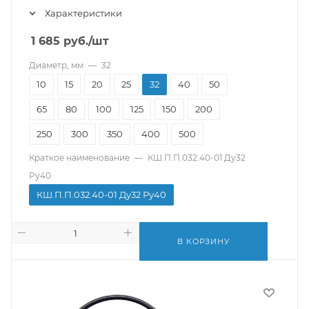
Характеристики
1 685
руб.
/шт
Диаметр, мм
—
32
10
15
20
25
32
40
50
65
80
100
125
150
200
250
300
350
400
500
Краткое наименование
—
КШ.П.П.032.40-01 Ду32
Ру40
КШ.П.П.032.40-01 Ду32 Ру40
В КОРЗИНУ