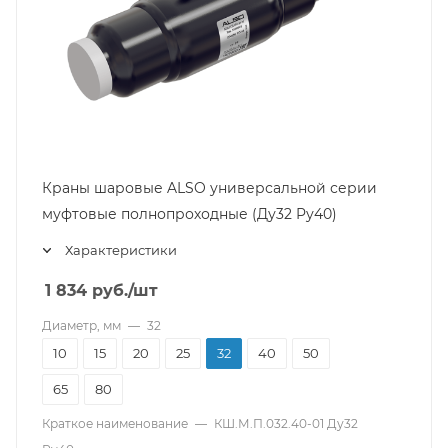
Краны шаровые ALSO универсальной серии
муфтовые полнопроходные (Ду32 Pу40)
Характеристики
1 834
руб.
/шт
Диаметр, мм
—
32
10
15
20
25
32
40
50
65
80
Краткое наименование
—
КШ.М.П.032.40-01 Ду32