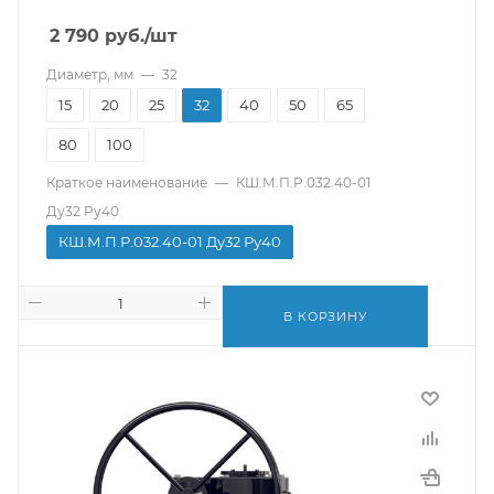
2 790
руб.
/шт
Диаметр, мм
—
32
15
20
25
32
40
50
65
80
100
Краткое наименование
—
КШ.М.П.Р.032.40-01
Ду32 Ру40
КШ.М.П.Р.032.40-01 Ду32 Ру40
В КОРЗИНУ