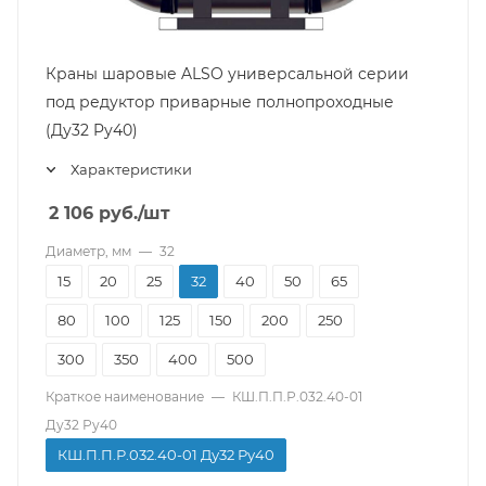
Краны шаровые ALSO универсальной серии
под редуктор приварные полнопроходные
(Ду32 Pу40)
Характеристики
2 106
руб.
/шт
Диаметр, мм
—
32
15
20
25
32
40
50
65
80
100
125
150
200
250
300
350
400
500
Краткое наименование
—
КШ.П.П.Р.032.40-01
Ду32 Ру40
КШ.П.П.Р.032.40-01 Ду32 Ру40