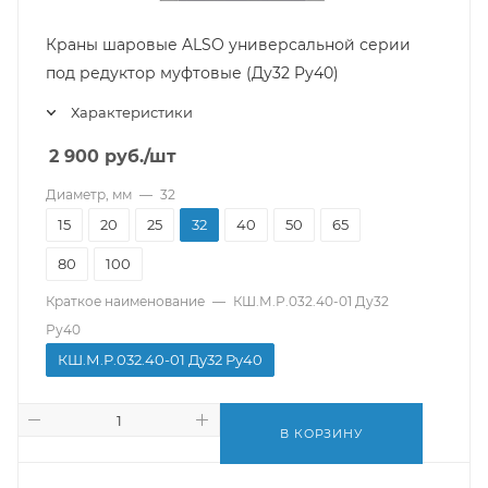
Краны шаровые ALSO универсальной серии
под редуктор муфтовые (Ду32 Pу40)
Характеристики
2 900
руб.
/шт
Диаметр, мм
—
32
15
20
25
32
40
50
65
80
100
Краткое наименование
—
КШ.М.Р.032.40-01 Ду32
Ру40
КШ.М.Р.032.40-01 Ду32 Ру40
В КОРЗИНУ