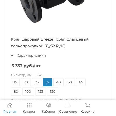
Кран шаровый Breeze 11с36п фланцевый
полнопроходной (Ду32 Pу16)
Характеристики
3 333
руб.
/шт
Диаметр, мм
—
32
15
20
25
32
40
50
65
80
100
125
150
Краткое наименование
—
11с36п Ду32 Pу16
11с36п Ду32 Pу16
Главная
Каталог
Кабинет
Сравнение
Корзина