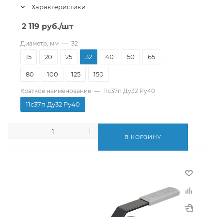
Характеристики
2 119
руб.
/шт
Диаметр, мм
—
32
15
20
25
32
40
50
65
80
100
125
150
Краткое наименование
—
11с37п Ду32 Pу40
11с37п Ду32 Pу40
В КОРЗИНУ