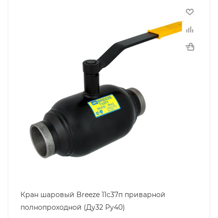
Кран шаровый Breeze 11с37п приварной
полнопроходной (Ду32 Pу40)