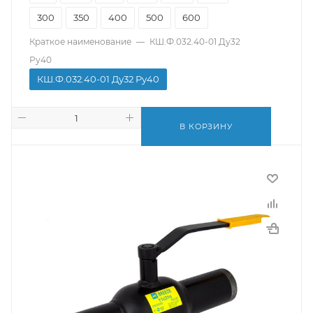
300
350
400
500
600
Краткое наименование
—
КШ.Ф.032.40-01 Ду32
Ру40
КШ.Ф.032.40-01 Ду32 Ру40
В КОРЗИНУ