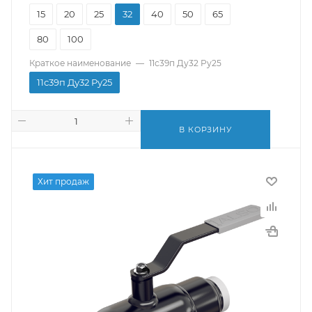
15
20
25
32
40
50
65
80
100
Краткое наименование
—
11с39п Ду32 Pу25
11с39п Ду32 Pу25
В КОРЗИНУ
Хит продаж