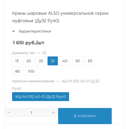
Краны шаровые ALSO универсальной серии
муфтовые (Ду32 Pу40)
Характеристики
1 610
руб.
/шт
Диаметр, мм
—
32
15
20
25
32
40
50
65
80
100
Краткое наименование
—
КШ.М.032.40-01 Ду32
Ру40
КШ.М.032.40-01 Ду32 Ру40
В КОРЗИНУ