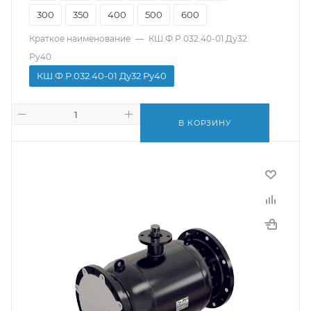
300
350
400
500
600
Краткое наименование
—
КШ.Ф.Р.032.40-01 Ду32
Ру40
КШ.Ф.Р.032.40-01 Ду32 Ру40
В КОРЗИНУ