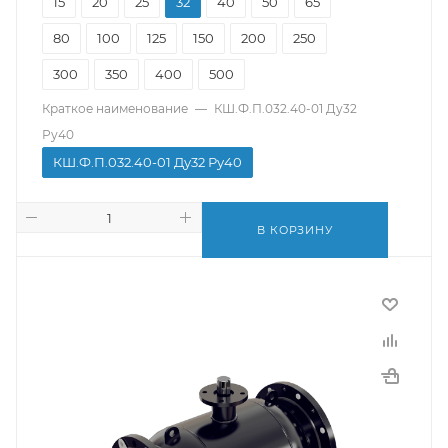
15
20
25
32
40
50
65
80
100
125
150
200
250
300
350
400
500
Краткое наименование
—
КШ.Ф.П.032.40-01 Ду32
Ру40
КШ.Ф.П.032.40-01 Ду32 Ру40
В КОРЗИНУ