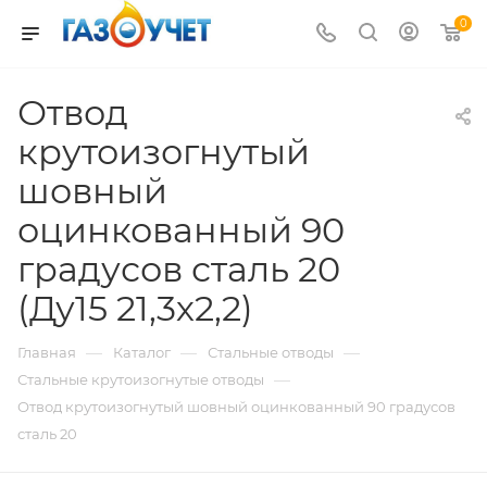
0
Отвод
крутоизогнутый
шовный
оцинкованный 90
градусов сталь 20
(Ду15 21,3х2,2)
—
—
—
Главная
Каталог
Стальные отводы
—
Стальные крутоизогнутые отводы
Отвод крутоизогнутый шовный оцинкованный 90 градусов
сталь 20