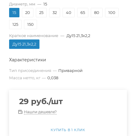
Диаметр, мм
—
15
15
20
25
32
40
65
80
100
125
150
Краткое наименование
—
Ду15 21,3х2,2
Ду15 21,3х2,2
Характеристики
Тип присоединения
—
Приварной
Масса нетто, кг
—
0,038
29
руб.
/шт
Нашли дешевле?
КУПИТЬ В 1 КЛИК