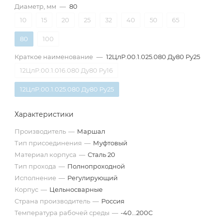
Диаметр, мм
—
80
10
15
20
25
32
40
50
65
80
100
Краткое наименование
—
12ЦлР.00.1.025.080 Ду80 Ру25
12ЦлР.00.1.016.080 Ду80 Ру16
12ЦлР.00.1.025.080 Ду80 Ру25
Характеристики
Производитель
—
Маршал
Тип присоединения
—
Муфтовый
Материал корпуса
—
Сталь 20
Тип прохода
—
Полнопроходной
Исполнение
—
Регулирующий
Корпус
—
Цельносварные
Страна производитель
—
Россия
Температура рабочей среды
—
-40...200С