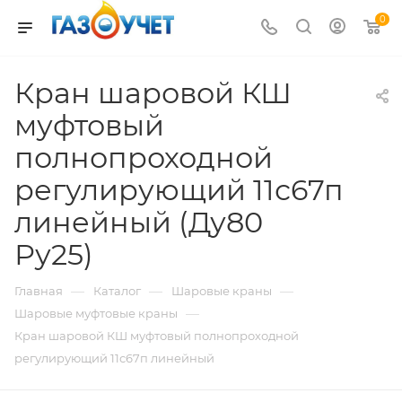
0
Кран шаровой КШ
муфтовый
полнопроходной
регулирующий 11с67п
линейный (Ду80
Ру25)
—
—
—
Главная
Каталог
Шаровые краны
—
Шаровые муфтовые краны
Кран шаровой КШ муфтовый полнопроходной
регулирующий 11с67п линейный