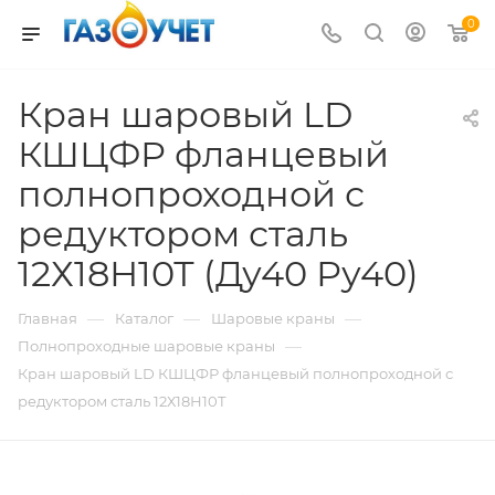
0
Кран шаровый LD
КШЦФР фланцевый
полнопроходной с
редуктором сталь
12Х18Н10Т (Ду40 Ру40)
—
—
—
Главная
Каталог
Шаровые краны
—
Полнопроходные шаровые краны
Кран шаровый LD КШЦФР фланцевый полнопроходной с
редуктором сталь 12Х18Н10Т