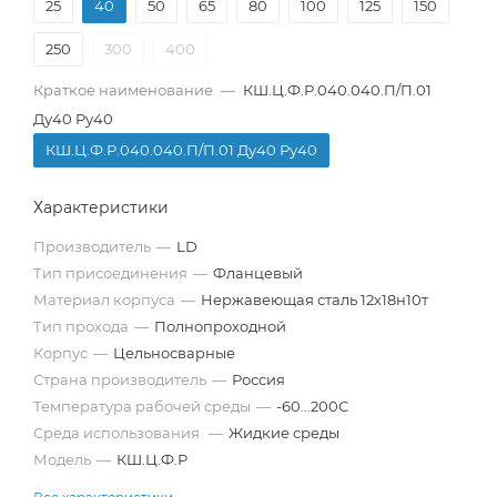
25
40
50
65
80
100
125
150
250
300
400
Краткое наименование
—
КШ.Ц.Ф.Р.040.040.П/П.01
Ду40 Ру40
КШ.Ц.Ф.Р.040.040.П/П.01 Ду40 Ру40
Характеристики
Производитель
—
LD
Тип присоединения
—
Фланцевый
Материал корпуса
—
Нержавеющая сталь 12х18н10т
Тип прохода
—
Полнопроходной
Корпус
—
Цельносварные
Страна производитель
—
Россия
Температура рабочей среды
—
-60...200С
Среда использования
—
Жидкие среды
Модель
—
КШ.Ц.Ф.Р