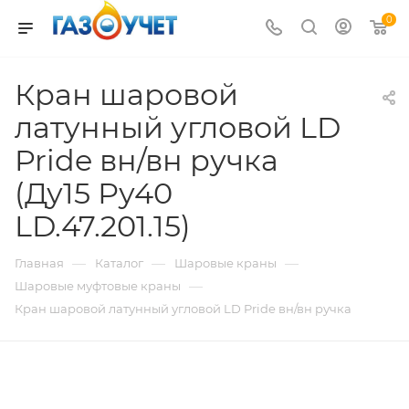
0
Кран шаровой
латунный угловой LD
Pride вн/вн ручка
(Ду15 Ру40
LD.47.201.15)
—
—
—
Главная
Каталог
Шаровые краны
—
Шаровые муфтовые краны
Кран шаровой латунный угловой LD Pride вн/вн ручка