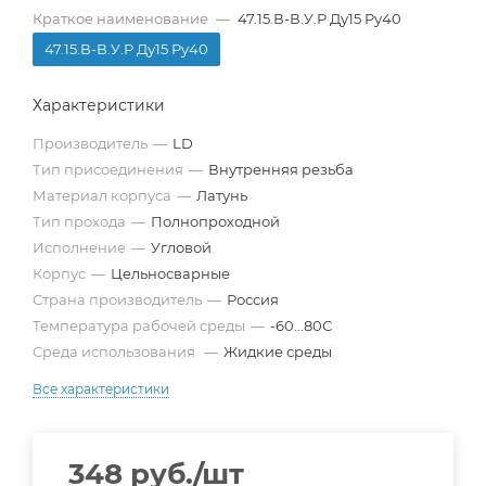
Краткое наименование
—
47.15.В-В.У.Р Ду15 Ру40
47.15.В-В.У.Р Ду15 Ру40
Характеристики
Производитель
—
LD
Тип присоединения
—
Внутренняя резьба
Материал корпуса
—
Латунь
Тип прохода
—
Полнопроходной
Исполнение
—
Угловой
Корпус
—
Цельносварные
Страна производитель
—
Россия
Температура рабочей среды
—
-60...80С
Среда использования
—
Жидкие среды
Все характеристики
348
руб.
/шт