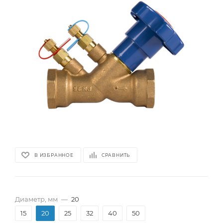
В ИЗБРАННОЕ
СРАВНИТЬ
Диаметр, мм
—
20
15
20
25
32
40
50