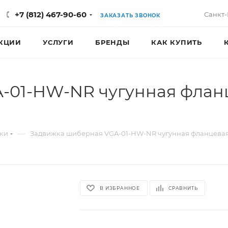
+7 (812) 467-90-60
Санкт-
ЗАКАЗАТЬ ЗВОНОК
КЦИИ
УСЛУГИ
БРЕНДЫ
КАК КУПИТЬ
-01-HW-NR чугунная фланц
—
ки
Задвижка шиберная VGA-01-HW-NR чугунная фланцева
В ИЗБРАННОЕ
СРАВНИТЬ