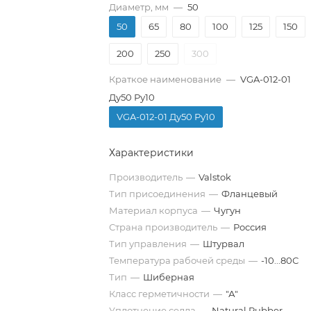
Диаметр, мм
—
50
50
65
80
100
125
150
200
250
300
Краткое наименование
—
VGA-012-01
Ду50 Ру10
VGA-012-01 Ду50 Ру10
Характеристики
Производитель
—
Valstok
Тип присоединения
—
Фланцевый
Материал корпуса
—
Чугун
Страна производитель
—
Россия
Тип управления
—
Штурвал
Температура рабочей среды
—
-10...80С
Тип
—
Шиберная
Класс герметичности
—
"А"
Уплотнение седла
—
Natural Rubber