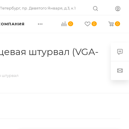
Петербург
,
пр. Девятого Января, д.3, к.1
КОМПАНИЯ
0
0
0
евая штурвал (VGA-
я штурвал