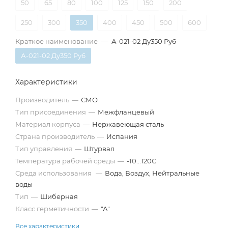
50
65
80
100
125
150
200
250
300
350
400
450
500
600
Краткое наименование
—
А-021-02 Ду350 Ру6
А-021-02 Ду350 Ру6
Характеристики
Производитель
—
СМО
Тип присоединения
—
Межфланцевый
Материал корпуса
—
Нержавеющая сталь
Страна производитель
—
Испания
Тип управления
—
Штурвал
Температура рабочей среды
—
-10...120C
Среда использования
—
Вода, Воздух, Нейтральные
воды
Тип
—
Шиберная
Класс герметичности
—
"А"
Все характеристики