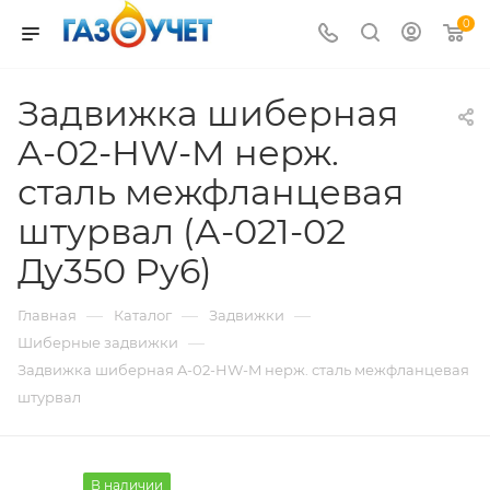
0
Задвижка шиберная
A-02-HW-M нерж.
сталь межфланцевая
штурвал (А-021-02
Ду350 Ру6)
—
—
—
Главная
Каталог
Задвижки
—
Шиберные задвижки
Задвижка шиберная A-02-HW-M нерж. сталь межфланцевая
штурвал
В наличии