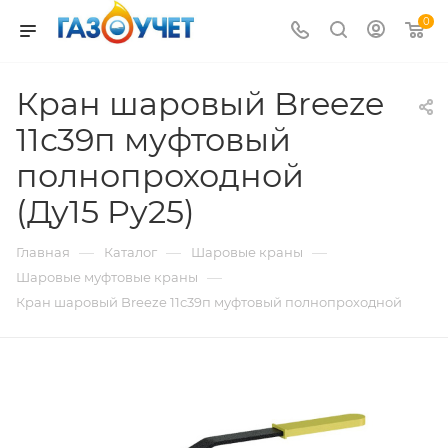
0
Кран шаровый Breeze
11с39п муфтовый
полнопроходной
(Ду15 Pу25)
—
—
—
Главная
Каталог
Шаровые краны
—
Шаровые муфтовые краны
Кран шаровый Breeze 11с39п муфтовый полнопроходной