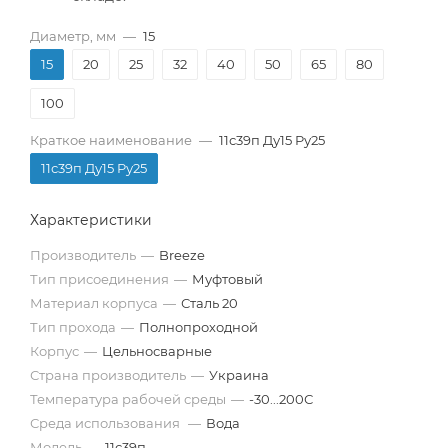
Диаметр, мм
—
15
15
20
25
32
40
50
65
80
100
Краткое наименование
—
11с39п Ду15 Pу25
11с39п Ду15 Pу25
Характеристики
Производитель
—
Breeze
Тип присоединения
—
Муфтовый
Материал корпуса
—
Сталь 20
Тип прохода
—
Полнопроходной
Корпус
—
Цельносварные
Страна производитель
—
Украина
Температура рабочей среды
—
-30...200С
Среда использования
—
Вода
Модель
—
11с39п