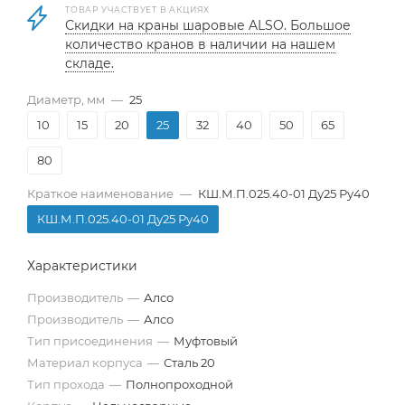
ТОВАР УЧАСТВУЕТ В АКЦИЯХ
Скидки на краны шаровые ALSO. Большое
количество кранов в наличии на нашем
складе.
Диаметр, мм
—
25
10
15
20
25
32
40
50
65
80
Краткое наименование
—
КШ.М.П.025.40-01 Ду25 Ру40
КШ.М.П.025.40-01 Ду25 Ру40
Характеристики
Производитель
—
Алсо
Производитель
—
Алсо
Тип присоединения
—
Муфтовый
Материал корпуса
—
Сталь 20
Тип прохода
—
Полнопроходной