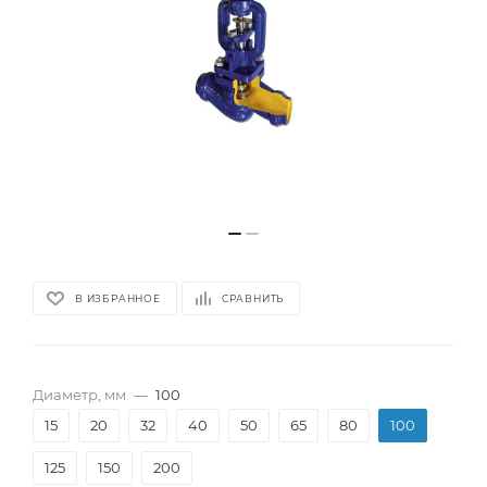
В ИЗБРАННОЕ
СРАВНИТЬ
Диаметр, мм
—
100
15
20
32
40
50
65
80
100
125
150
200