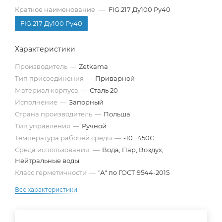
Краткое наименование
—
FIG.217 Ду100 Pу40
FIG.217 Ду100 Pу40
Характеристики
Производитель
—
Zetkama
Тип присоединения
—
Приварной
Материал корпуса
—
Сталь 20
Исполнение
—
Запорный
Страна производитель
—
Польша
Тип управления
—
Ручной
Температура рабочей среды
—
-10...450С
Среда использования
—
Вода, Пар, Воздух,
Нейтральные воды
Класс герметичности
—
"А" по ГОСТ 9544-2015
Все характеристики