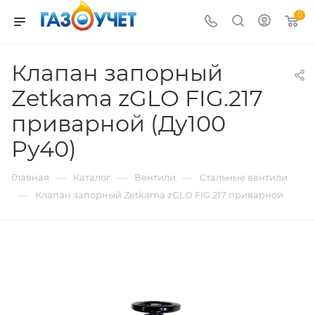
0
Клапан запорный
Zetkama zGLO FIG.217
приварной (Ду100
Pу40)
—
—
—
Главная
Каталог
Вентили
Стальные вентили
—
Клапан запорный Zetkama zGLO FIG.217 приварной