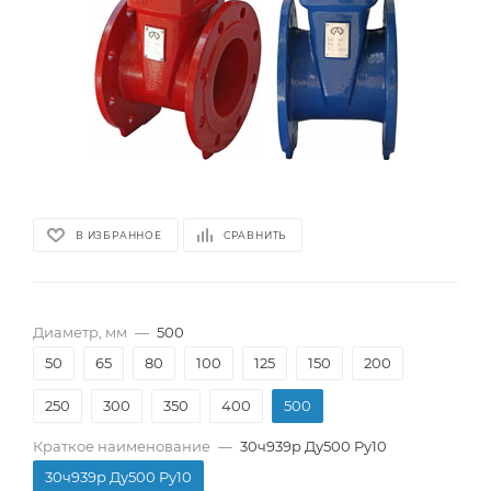
В ИЗБРАННОЕ
СРАВНИТЬ
Диаметр, мм
—
500
50
65
80
100
125
150
200
250
300
350
400
500
Краткое наименование
—
30ч939р Ду500 Pу10
30ч939р Ду500 Pу10