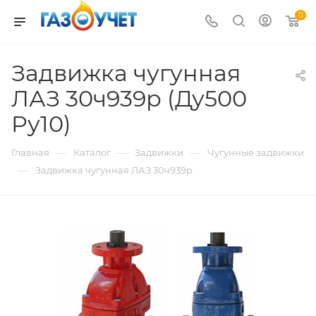
0
Задвижка чугунная
ЛАЗ 30ч939р (Ду500
Pу10)
—
—
—
Главная
Каталог
Задвижки
Чугунные задвижки
—
Задвижка чугунная ЛАЗ 30ч939р