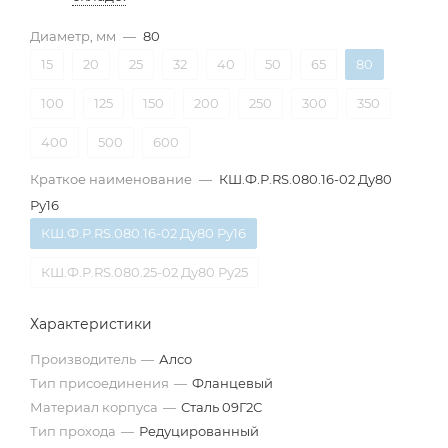
Диаметр, мм
—
80
15
20
25
32
40
50
65
80
100
125
150
200
250
300
350
400
500
600
Краткое наименование
—
КШ.Ф.Р.RS.080.16-02 Ду80
Ру16
КШ.Ф.Р.RS.080.16-02 Ду80 Ру16
КШ.Ф.Р.RS.080.25-02 Ду80 Ру25
Характеристики
Производитель
—
Алсо
Тип присоединения
—
Фланцевый
Материал корпуса
—
Сталь 09Г2С
Тип прохода
—
Редуцированный