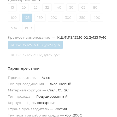
Диаметр, мм
—
125
15
20
25
32
40
50
65
80
100
125
150
200
300
350
400
500
600
Краткое наименование
—
КШ.Ф.RS.125.16-02 Ду125 Ру16
КШ.Ф.RS.125.16-02 Ду125 Ру16
КШ.Ф.RS.125.25-02 Ду125 Ру25
Характеристики
Производитель
—
Алсо
Тип присоединения
—
Фланцевый
Материал корпуса
—
Сталь 09Г2С
Тип прохода
—
Редуцированный
Корпус
—
Цельносварные
Страна производитель
—
Россия
Температура рабочей среды
—
-60...200С