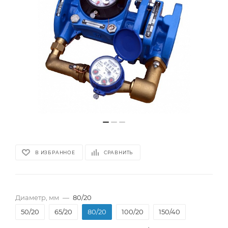
В ИЗБРАННОЕ
СРАВНИТЬ
Диаметр, мм
—
80/20
50/20
65/20
80/20
100/20
150/40