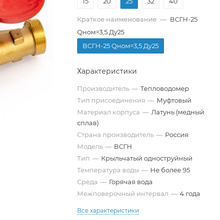
15
20
25
32
40
Краткое наименование
—
ВСГН-25
Qном=3,5 Ду25
ВСГН-25 Qном=3,5 Ду25
Характеристики
Производитель
—
Тепловодомер
Тип присоединения
—
Муфтовый
Материал корпуса
—
Латунь (медный
сплав)
Страна производитель
—
Россия
Модель
—
ВСГН
Тип
—
Крыльчатый одноструйный
Температура воды
—
Не более 95
Среда
—
Горячая вода
Межповерочный интервал
—
4 года
Все характеристики