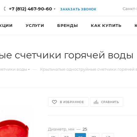
+7 (812) 467-90-60
Санкт-
ЗАКАЗАТЬ ЗВОНОК
КЦИИ
УСЛУГИ
БРЕНДЫ
КАК КУПИТЬ
е счетчики горячей воды 
—
четчики воды
Крыльчатые одноструйные счетчики горячей 
В ИЗБРАННОЕ
СРАВНИТЬ
Диаметр, мм
—
25