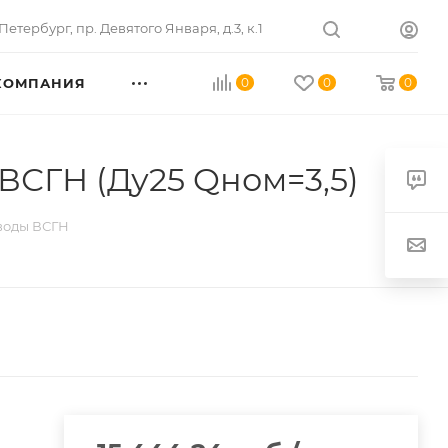
Петербург
,
пр. Девятого Января, д.3, к.1
КОМПАНИЯ
0
0
0
ВСГН (Ду25 Qном=3,5)
воды ВСГН