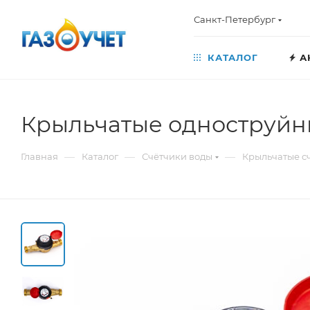
Санкт-Петербург
КАТАЛОГ
А
Крыльчатые одноструйны
—
—
—
Главная
Каталог
Счётчики воды
Крыльчатые с