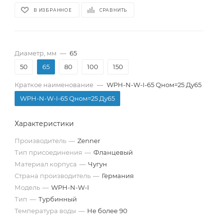
В ИЗБРАННОЕ
СРАВНИТЬ
Диаметр, мм
—
65
50
65
80
100
150
Краткое наименование
—
WPH-N-W-I-65 Qном=25 Ду65
WPH-N-W-I-65 Qном=25 Ду65
Характеристики
Производитель
—
Zenner
Тип присоединения
—
Фланцевый
Материал корпуса
—
Чугун
Страна производитель
—
Германия
Модель
—
WPH-N-W-I
Тип
—
Турбинный
Температура воды
—
Не более 90