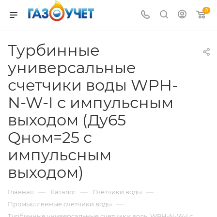
0
Турбинные
универсальные
счетчики воды WPH-
N-W-I с импульсным
выходом (Ду65
Qном=25 с
импульсным
выходом)
—
—
—
Главная
Каталог
Счётчики воды
—
Промышленные счетчики воды
Турбинные универсальные счетчики воды WPH-N-W-I с