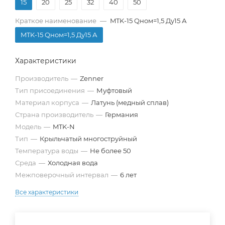
15
20
25
32
40
50
Краткое наименование
—
MTK-15 Qном=1,5 Ду15 А
MTK-15 Qном=1,5 Ду15 А
Характеристики
Производитель
—
Zenner
Тип присоединения
—
Муфтовый
Материал корпуса
—
Латунь (медный сплав)
Страна производитель
—
Германия
Модель
—
MTK-N
Тип
—
Крыльчатый многоструйный
Температура воды
—
Не более 50
Среда
—
Холодная вода
Межповерочный интервал
—
6 лет
Все характеристики