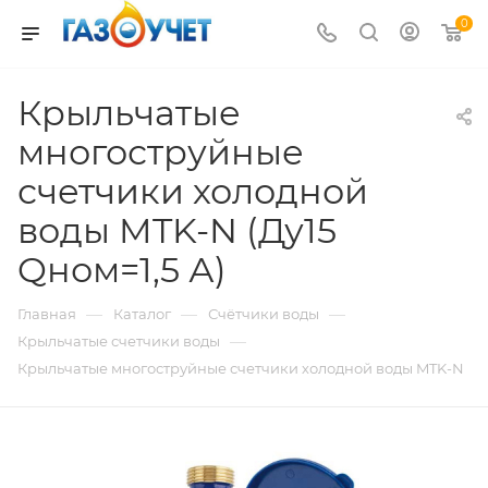
0
Крыльчатые
многоструйные
счетчики холодной
воды MTK-N (Ду15
Qном=1,5 А)
—
—
—
Главная
Каталог
Счётчики воды
—
Крыльчатые счетчики воды
Крыльчатые многоструйные счетчики холодной воды MTK-N