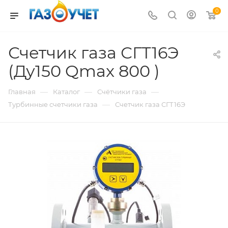
0
Счетчик газа СГТ16Э
(Ду150 Qmax 800 )
—
—
—
Главная
Каталог
Счётчики газа
—
Турбинные счетчики газа
Счетчик газа СГТ16Э