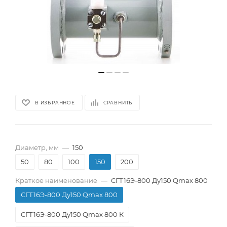
В ИЗБРАННОЕ
СРАВНИТЬ
Диаметр, мм
—
150
50
80
100
150
200
Краткое наименование
—
СГТ16Э-800 Ду150 Qmax 800
СГТ16Э-800 Ду150 Qmax 800
СГТ16Э-800 Ду150 Qmax 800 К