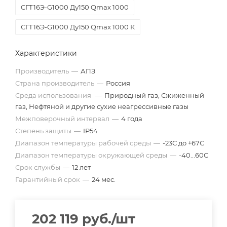
СГТ16Э-G1000 Ду150 Qmax 1000
СГТ16Э-G1000 Ду150 Qmax 1000 К
Характеристики
Производитель
—
АПЗ
Страна производитель
—
Россия
Среда использования
—
Природный газ, Сжиженный
газ, Нефтяной и другие сухие неагрессивные газы
Межповерочный интервал
—
4 года
Степень защиты
—
IP54
Диапазон температуры рабочей среды
—
-23С до +67С
Диапазон температуры окружающей среды
—
-40...60С
Срок службы
—
12 лет
Гарантийный срок
—
24 мес.
202 119
руб.
/шт