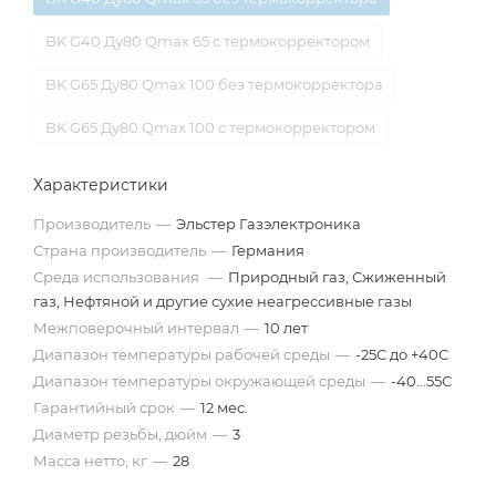
BK G40 Ду80 Qmax 65 с термокорректором
BK G65 Ду80 Qmax 100 без термокорректора
BK G65 Ду80 Qmax 100 с термокорректором
Характеристики
Производитель
—
Эльстер Газэлектроника
Страна производитель
—
Германия
Среда использования
—
Природный газ, Сжиженный
газ, Нефтяной и другие сухие неагрессивные газы
Межповерочный интервал
—
10 лет
Диапазон температуры рабочей среды
—
-25С до +40С
Диапазон температуры окружающей среды
—
-40...55С
Гарантийный срок
—
12 мес.
Диаметр резьбы, дюйм
—
3
Масса нетто, кг
—
28