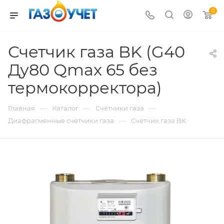
0
Счетчик газа BK (G40
Ду80 Qmax 65 без
термокорректора)
—
—
—
Главная
Каталог
Счётчики газа
—
Диафрагменные счетчики газа
Счетчик газа BK