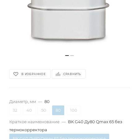
В ИЗБРАННОЕ
СРАВНИТЬ
Диаметр, мм
—
80
32
40
50
80
100
Краткое наименование
—
BK G40 Ду80 Qmax 65 без
термокорректора
BK G40 Ду80 Qmax 65 без термокорректора