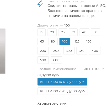
ТОВАР УЧАСТВУЕТ В АКЦИЯХ
Скидки на краны шаровые ALSO.
Большое количество кранов в
наличии на нашем складе.
Диаметр, мм
—
100
15
20
25
32
40
50
65
80
100
125
150
200
250
300
350
400
500
600
Краткое наименование
—
КШ.П.Р.100.16-
01 Ду100 Ру16
КШ.П.Р.100.16-01 Ду100 Ру16
КШ.П.Р.100.25-01 Ду100 Ру25
Характеристики