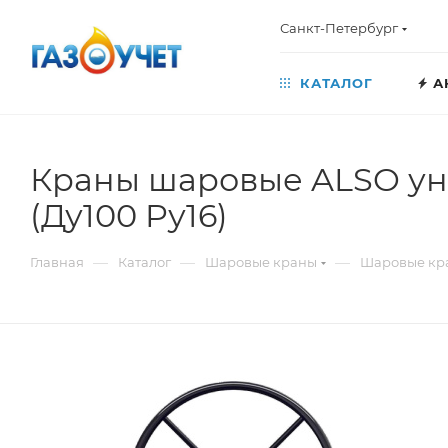
Санкт-Петербург
КАТАЛОГ
А
Краны шаровые ALSO ун
(Ду100 Pу16)
—
—
—
Главная
Каталог
Шаровые краны
Шаровые кр