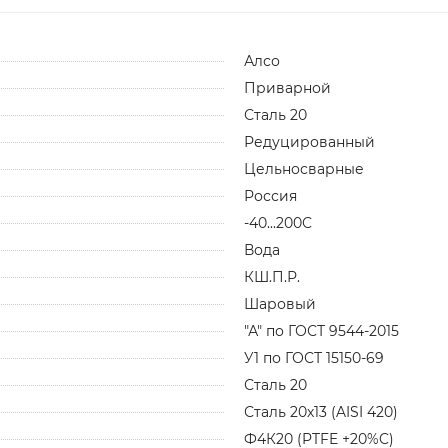
Алсо
Приварной
Сталь 20
Редуцированный
Цельносварные
Россия
-40...200С
Вода
КШ.П.Р.
Шаровый
"А" по ГОСТ 9544-2015
У1 по ГОСТ 15150-69
Сталь 20
Сталь 20х13 (AISI 420)
Ф4К20 (PTFE +20%C)