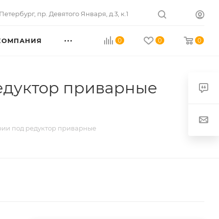
Петербург
,
пр. Девятого Января, д.3, к.1
КОМПАНИЯ
0
0
0
едуктор приварные
рии под редуктор приварные