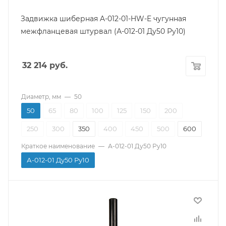
Тип
Шиберная
Задвижка шиберная A-012-01-HW-E чугунная
Класс герметичности
межфланцевая штурвал (А-012-01 Ду50 Ру10)
"А"
Уплотнение седла
32 214
руб.
EPDM
Диаметр, мм
—
50
50
65
80
100
125
150
200
250
300
350
400
450
500
600
Краткое наименование
—
А-012-01 Ду50 Ру10
А-012-01 Ду50 Ру10
Производитель
СМО
Тип присоединения