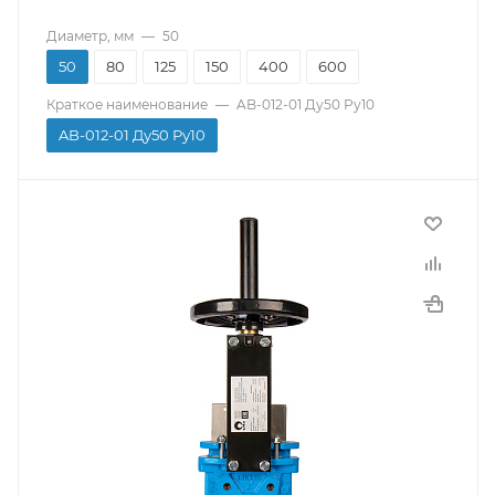
Диаметр, мм
—
50
50
80
125
150
400
600
Краткое наименование
—
AB-012-01 Ду50 Ру10
AB-012-01 Ду50 Ру10
Производитель
СМО
Тип присоединения
Межфланцевый
Материал корпуса
Чугун
Страна производитель
Испания
Тип управления
Штурвал