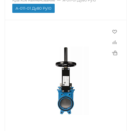
Краткое наименование
—
А-011-01 Ду80 Ру10
А-011-01 Ду80 Ру10
Производитель
СМО
Тип присоединения
Межфланцевый
Материал корпуса
Чугун
Страна производитель
Испания
Тип управления
Штурвал
Температура рабочей среды
-10...120C
Среда использования
Вода, Воздух, Нейтральные воды