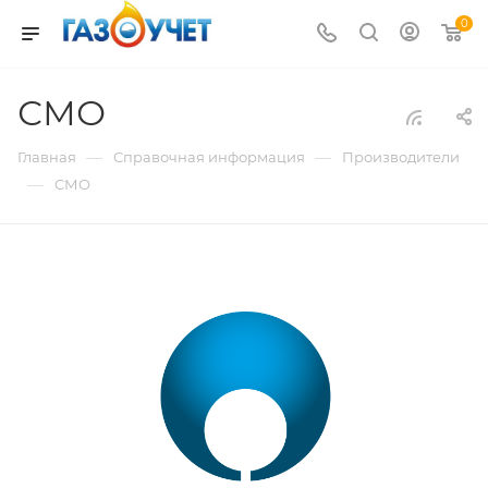
0
СМО
—
—
Главная
Справочная информация
Производители
—
СМО