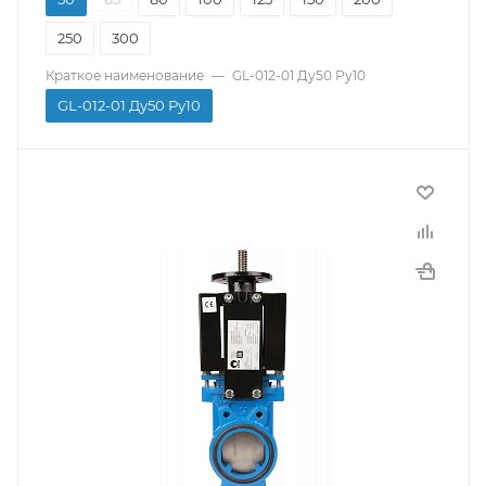
250
300
Краткое наименование
—
GL-012-01 Ду50 Ру10
GL-012-01 Ду50 Ру10
Производитель
СМО
Тип присоединения
Межфланцевый
Материал корпуса
Чугун
Страна производитель
Испания
Тип управления
ISO-фланец
Температура рабочей среды
-10...120C