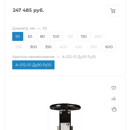
EPDM
247 485
руб.
Напряжение питания, В
380
Диаметр, мм
—
50
50
65
80
100
125
150
200
250
300
350
400
450
500
600
Краткое наименование
—
А-012-01 Ду50 Ру10
А-012-01 Ду50 Ру10
Производитель
СМО
Тип присоединения
Межфланцевый
Материал корпуса
Чугун