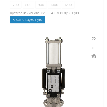
700
800
900
1000
1200
Краткое наименование
—
А-031-01 Ду50 Ру10
А-031-01 Ду50 Ру10
Производитель
СМО
Тип присоединения
Межфланцевый
Материал корпуса
Нержавеющая сталь
Страна производитель
Испания
Тип управления
С пневмоприводом
Температура рабочей среды
-10...120C