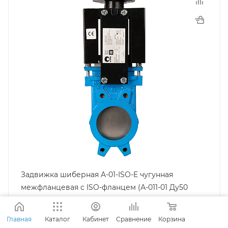
Тип присоединения
Межфланцевый
Материал корпуса
Чугун
Страна производитель
Испания
Тип управления
ISO-фланец
Температура рабочей среды
-10...120C
Среда использования
Вода, Воздух, Нейтральные воды
Тип
Шиберная
Задвижка шиберная A-01-ISO-E чугунная
Класс герметичности
межфланцевая с ISO-фланцем (А-011-01 Ду50
"А"
Ру10)
Уплотнение седла
Главная
Каталог
Кабинет
Сравнение
Корзина
EPDM