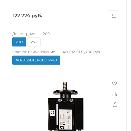
Уплотнение седла
NBR
122 774
руб.
Диаметр, мм
—
200
200
250
Краткое наименование
—
AB-012-01 Ду200 Ру10
AB-012-01 Ду200 Ру10
Производитель
СМО
Тип присоединения
Межфланцевый
Материал корпуса
Углеродистая сталь A216 Gr WCB
Страна производитель