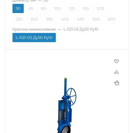
Диаметр, мм
—
50
50
65
80
100
125
150
200
250
300
350
400
450
500
600
Краткое наименование
—
L-021-02 Ду50 Ру10
L-021-02 Ду50 Ру10
Производитель
СМО
Тип присоединения
Межфланцевый
Материал корпуса
Чугун
Страна производитель
Испания
Тип управления
С редуктором