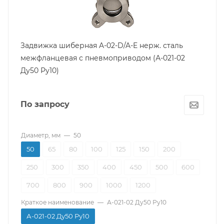
Среда использования
Вода, Воздух, Нейтральные воды
Тип
Шиберная
Задвижка шиберная A-02-D/A-E нерж. сталь
Класс герметичности
межфланцевая с пневмоприводом (А-021-02
"А"
Ду50 Ру10)
Уплотнение седла
EPDM
По запросу
Строительная длина, мм
40
Диаметр, мм
—
50
50
65
80
100
125
150
200
250
300
350
400
450
500
600
700
800
900
1000
1200
Краткое наименование
—
А-021-02 Ду50 Ру10
А-021-02 Ду50 Ру10