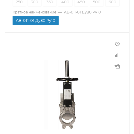
250
300
350
400
450
500
600
Краткое наименование
—
AB-011-01 Ду80 Ру10
AB-011-01 Ду80 Ру10
Производитель
СМО
Тип присоединения
Межфланцевый
Материал корпуса
Нержавеющая сталь
Страна производитель
Испания
Тип управления
Штурвал
Температура рабочей среды
-10...120C
Среда использования