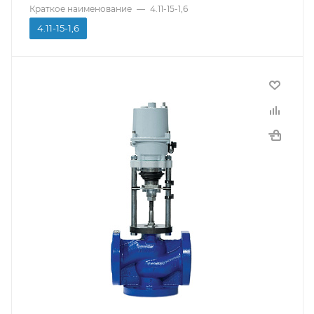
Краткое наименование
—
4.11-15-1,6
Срок службы
4.11-15-1,6
8 лет
Гарантийный срок
12 мес.
Производитель
КПСР Групп
Тип присоединения
Фланцевый
Материал корпуса
Чугун
Исполнение
Смесительный
Тип управления
С электроприводом
Температура рабочей среды
До +150С
Среда использования
Вода, Неагрессивные жидкости