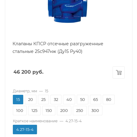
Температура рабочей среды
До +150С
Среда использования
Вода, Неагрессивные жидкости
Модель
25с947нж
Клапаны КПСР отсечные разгруженные
Тип
стальные 25с947нж (Ду15 Ру40)
Седельный
Класс герметичности
46 200
руб.
"А" по ГОСТ 9544-2015
Климатическое исполнение
У по ГОСТ 15150
Диаметр, мм
—
15
Уплотнение
15
20
25
32
40
50
65
80
Фторопласт (PTFE)
100
125
150
200
250
300
Срок службы
8 лет
Краткое наименование
—
4.27-15-4
Гарантийный срок
4.27-15-4
12 мес.