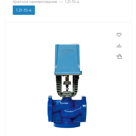
Краткое наименование
—
1.21-15-4
Срок службы
1.21-15-4
8 лет
Гарантийный срок
12 мес.
Производитель
КПСР Групп
Тип присоединения
Фланцевый
Материал корпуса
Сталь 20
Исполнение
Отсечной
Тип управления
С электроприводом
Температура рабочей среды
До +150С
Среда использования
Вода, Неагрессивные жидкости