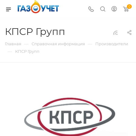
0
КПСР Групп
—
—
Главная
Справочная информация
Производители
—
КПСР Групп