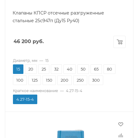
Модель
25с947п
Клапаны КПСР отсечные разгруженные
Тип
стальные 25с947п (Ду15 Ру40)
Седельный
Класс герметичности
46 200
руб.
"А" по ГОСТ 9544-2015
Климатическое исполнение
У по ГОСТ 15150
Диаметр, мм
—
15
Уплотнение
15
20
25
32
40
50
65
80
Фторопласт (PTFE)
100
125
150
200
250
300
Срок службы
8 лет
Краткое наименование
—
4.27-15-4
Гарантийный срок
4.27-15-4
12 мес.
Производитель
КПСР Групп
Тип присоединения