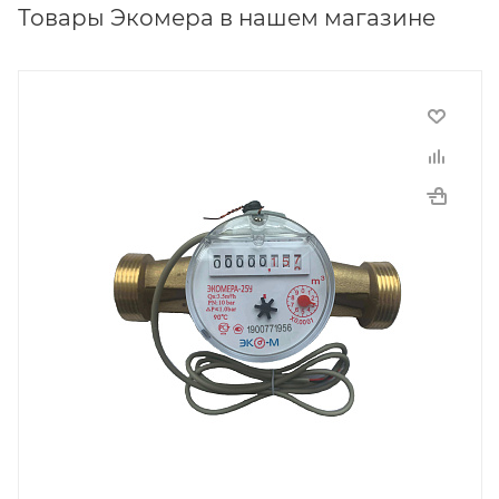
Товары Экомера в нашем магазине
Производитель
Экомера
Тип присоединения
Муфтовый
Материал корпуса
Латунь (медный сплав)
Страна производитель
Россия
Модель
ОУ
Тип
Крыльчатый одноструйный
Температура воды
Не более 90