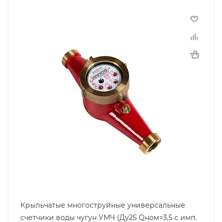
Производитель
Экомера
Тип присоединения
Муфтовый
Материал корпуса
Чугун
Страна производитель
Россия
Модель
УМЧ
Тип
Крыльчатый многоструйный
Температура воды
Не более 90
Среда
Универсальный
Крыльчатые многоструйные универсальные
Межповерочный интервал
счетчики воды чугун УМЧ (Ду25 Qном=3,5 с имп.