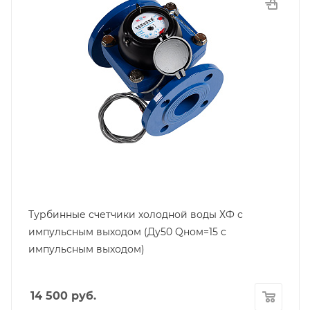
Материал корпуса
Чугун
Страна производитель
Россия
Модель
ХФ
Тип
Турбинный
Температура воды
Не более 40
Среда
Холодная вода
Турбинные счетчики холодной воды ХФ с
Межповерочный интервал
импульсным выходом (Ду50 Qном=15 с
6 лет
импульсным выходом)
Max рабочее давление, МПа
1,0
14 500
руб.
Срок службы