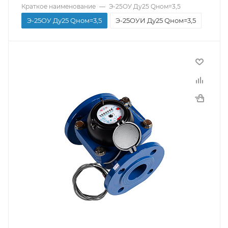
Краткое наименование
—
Э-25ОУ Ду25 Qном=3,5
Гарантийный срок
Э-25ОУ Ду25 Qном=3,5
Э-25ОУИ Ду25 Qном=3,5
60 мес.
Диаметр резьбы, дюйм
1
Производитель
Строительная длина, мм
Экомера
160
Тип присоединения
Масса нетто, кг
Фланцевый
1,3
Материал корпуса
Чугун
Страна производитель
Россия
Модель
ХФ
Тип
Турбинный
Температура воды
Не более 40