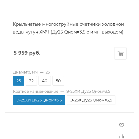
Не более 40
Среда
Холодная вода
Крыльчатые многоструйные счетчики холодной
Межповерочный интервал
воды чугун ХМЧ (Ду25 Qном=3,5 с имп. выходом)
6 лет
Max рабочее давление, МПа
5 959
руб.
1,6
Степень защиты
IP54
Диаметр, мм
—
25
Срок службы
25
32
40
50
Не менее 12 лет
Краткое наименование
—
Э-25ХИ Ду25 Qном=3,5
Гарантийный срок
Э-25ХИ Ду25 Qном=3,5
Э-25Х Ду25 Qном=3,5
12 мес.
Диаметр резьбы, дюйм
1
Производитель
Строительная длина, мм
Экомера
260
Тип присоединения