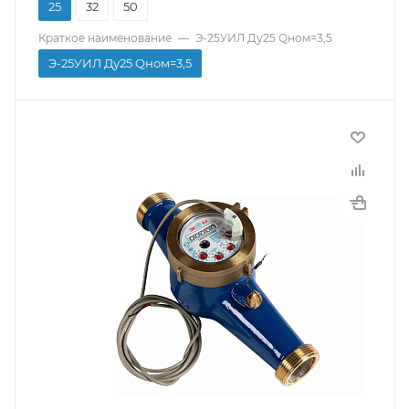
25
32
50
Диаметр резьбы, дюйм
Краткое наименование
—
Э-25УИЛ Ду25 Qном=3,5
1
Э-25УИЛ Ду25 Qном=3,5
Строительная длина, мм
260
Производитель
Экомера
Тип присоединения
Муфтовый
Материал корпуса
Чугун
Страна производитель
Россия
Модель
ХМЧ
Тип
Крыльчатый многоструйный
Температура воды