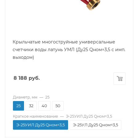
Тип
Крыльчатый многоструйный
Температура воды
Не более 90
Среда
Универсальный
Крыльчатые многоструйные универсальные
Межповерочный интервал
счетчики воды латунь УМЛ (Ду25 Qном=3,5 с имп.
6 лет
выходом)
Max рабочее давление, МПа
1,6
8 188
руб.
Срок службы
Не менее 12 лет
Гарантийный срок
Диаметр, мм
—
25
12 мес.
25
32
40
50
Диаметр резьбы, дюйм
Краткое наименование
—
Э-25УИЛ Ду25 Qном=3,5
1
Э-25УИЛ Ду25 Qном=3,5
Э-25УЛ Ду25 Qном=3,5
Строительная длина, мм
260