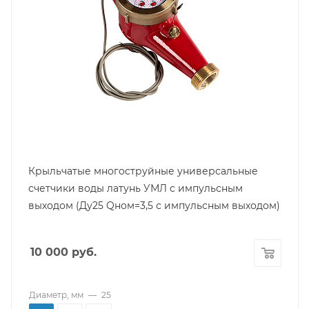
Страна производитель
Россия
Модель
УМЛ
Тип
Крыльчатый многоструйный
Температура воды
Не более 90
Среда
Универсальный
Крыльчатые многоструйные универсальные
Межповерочный интервал
счетчики воды латунь УМЛ с импульсным
6 лет
выходом (Ду25 Qном=3,5 с импульсным выходом)
Max рабочее давление, МПа
1,6
10 000
руб.
Срок службы
Не менее 12 лет
Гарантийный срок
Диаметр, мм
—
25
12 мес.