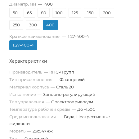
Диаметр, мм
—
400
50
65
80
100
125
150
200
250
300
400
Краткое наименование
—
1.27-400-4
1.27-400-4
Характеристики
Производитель
—
КПСР Групп
Тип присоединения
—
Фланцевый
Материал корпуса
—
Сталь 20
Исполнение
—
Запорно-регулирующий
Тип управления
—
С электроприводом
Температура рабочей среды
—
До +150С
Среда использования
—
Вода, Неагрессивные
жидкости
Модель
—
25с947нж
Тип
—
Седельный