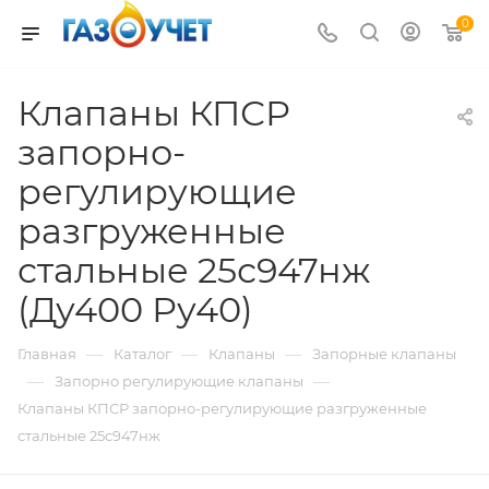
0
Клапаны КПСР
запорно-
регулирующие
разгруженные
стальные 25с947нж
(Ду400 Ру40)
—
—
—
Главная
Каталог
Клапаны
Запорные клапаны
—
—
Запорно регулирующие клапаны
Клапаны КПСР запорно-регулирующие разгруженные
стальные 25с947нж