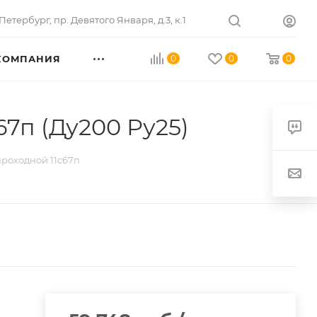
Петербург
,
пр. Девятого Января, д.3, к.1
КОМПАНИЯ
0
0
0
7п (Ду200 Ру25)
роходной 11с67п