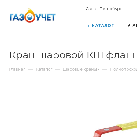
Санкт-Петербург
КАТАЛОГ
А
Кран шаровой КШ фланце
—
—
—
Главная
Каталог
Шаровые краны
Полнопрохо