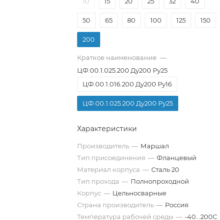
10
15
20
25
32
40
50
65
80
100
125
150
200
Краткое наименование
—
ЦФ.00.1.025.200 Ду200 Ру25
ЦФ.00.1.016.200 Ду200 Ру16
ЦФ.00.1.025.200 Ду200 Ру25
Характеристики
Производитель
—
Маршал
Тип присоединения
—
Фланцевый
Материал корпуса
—
Сталь 20
Тип прохода
—
Полнопроходной
Корпус
—
Цельносварные
Страна производитель
—
Россия
Температура рабочей среды
—
-40...200С