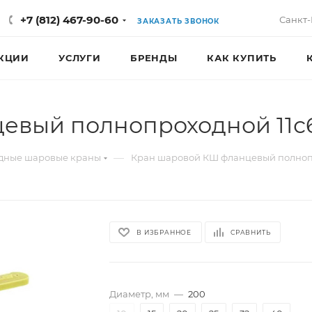
+7 (812) 467-90-60
Санкт-
ЗАКАЗАТЬ ЗВОНОК
КЦИИ
УСЛУГИ
БРЕНДЫ
КАК КУПИТЬ
вый полнопроходной 11с6
—
дные шаровые краны
Кран шаровой КШ фланцевый полноп
В ИЗБРАННОЕ
СРАВНИТЬ
Диаметр, мм
—
200