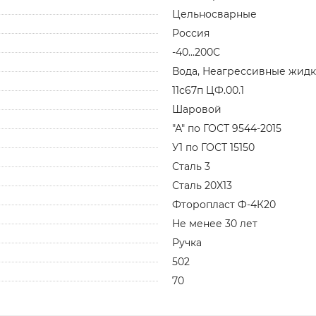
Цельносварные
Россия
-40...200С
Вода, Неагрессивные жидк
11с67п ЦФ.00.1
Шаровой
"А" по ГОСТ 9544-2015
У1 по ГОСТ 15150
Сталь 3
Сталь 20X13
Фторопласт Ф-4К20
Не менее 30 лет
Ручка
502
70