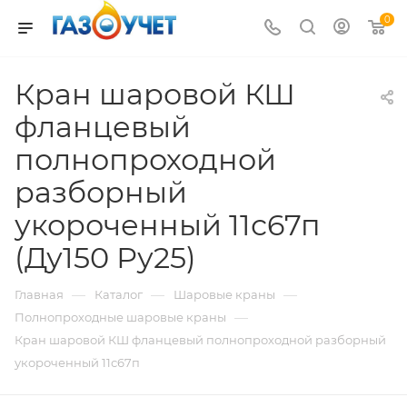
0
Кран шаровой КШ
фланцевый
полнопроходной
разборный
укороченный 11с67п
(Ду150 Ру25)
—
—
—
Главная
Каталог
Шаровые краны
—
Полнопроходные шаровые краны
Кран шаровой КШ фланцевый полнопроходной разборный
укороченный 11с67п