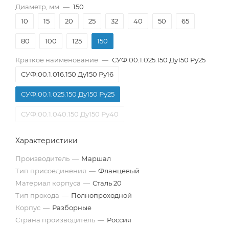
Диаметр, мм
—
150
10
15
20
25
32
40
50
65
80
100
125
150
Краткое наименование
—
СУФ.00.1.025.150 Ду150 Ру25
СУФ.00.1.016.150 Ду150 Ру16
СУФ.00.1.025.150 Ду150 Ру25
СУФ.00.1.040.150 Ду150 Ру40
Характеристики
Производитель
—
Маршал
Тип присоединения
—
Фланцевый
Материал корпуса
—
Сталь 20
Тип прохода
—
Полнопроходной
Корпус
—
Разборные
Страна производитель
—
Россия