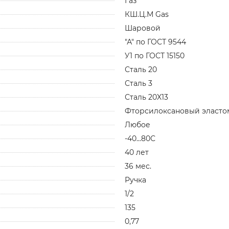
Газ
КШ.Ц.М Gas
Шаровой
"А" по ГОСТ 9544
У1 по ГОСТ 15150
Сталь 20
Сталь 3
Сталь 20X13
Фторсилоксановый эласто
Любое
-40...80С
40 лет
36 мес.
Ручка
1/2
135
0,77