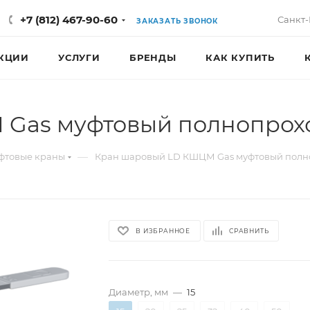
+7 (812) 467-90-60
Санкт-
ЗАКАЗАТЬ ЗВОНОК
КЦИИ
УСЛУГИ
БРЕНДЫ
КАК КУПИТЬ
Gas муфтовый полнопрохо
—
фтовые краны
Кран шаровый LD КШЦМ Gas муфтовый полн
В ИЗБРАННОЕ
СРАВНИТЬ
Диаметр, мм
—
15