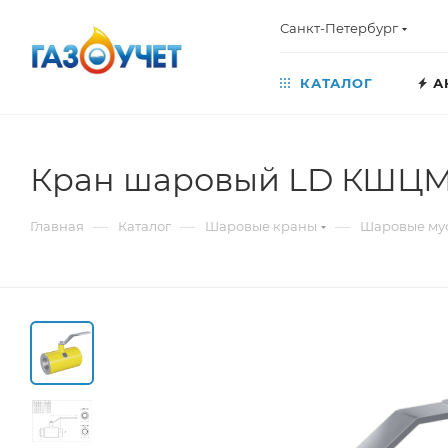
Санкт-Петербург
КАТАЛОГ
А
Кран шаровый LD КШЦМ 
—
—
—
Главная
Каталог
Шаровые краны
Шаровые му