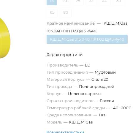
15
20
25
32
40
50
65
80
Краткое наименование
—
КШ.Ц.М.Gas
015.040.П/П.02 Ду15 Ру40
КШ.Ц.М.Gas 015.040.П/П.02 Ду15 Ру40
Характеристики
Производитель
—
LD
Тип присоединения
—
Муфтовый
Материал корпуса
—
Сталь 20
Тип прохода
—
Полнопроходной
Корпус
—
Цельносварные
Страна производитель
—
Россия
Температура рабочей среды
—
-40...200С
Среда использования
—
Газ
Модель
—
КШ.Ц.М Gas
Все характеристики