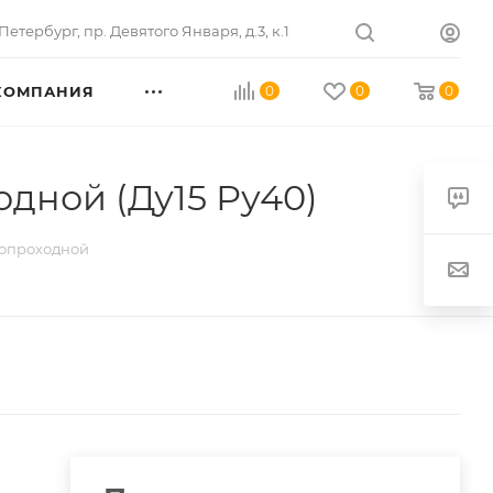
Петербург
,
пр. Девятого Января, д.3, к.1
КОМПАНИЯ
0
0
0
дной (Ду15 Ру40)
опроходной