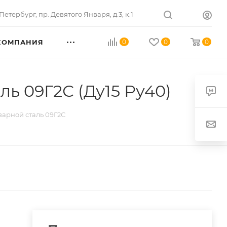
Петербург
,
пр. Девятого Января, д.3, к.1
КОМПАНИЯ
0
0
0
ь 09Г2С (Ду15 Ру40)
арной сталь 09Г2С