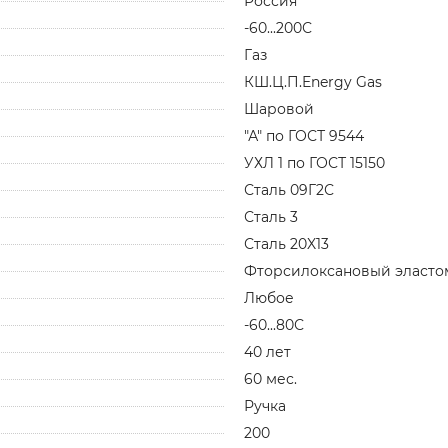
Россия
-60...200С
Газ
КШ.Ц.П.Energy Gas
Шаровой
"А" по ГОСТ 9544
УХЛ 1 по ГОСТ 15150
Сталь 09Г2С
Сталь 3
Сталь 20X13
Фторсилоксановый эласто
Любое
-60...80С
40 лет
60 мес.
Ручка
200