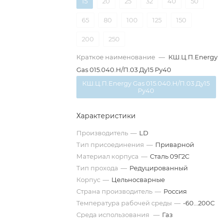
15
20
25
32
40
50
65
80
100
125
150
200
250
Краткое наименование
—
КШ.Ц.П.Energy
Gas 015.040.Н/П.03 Ду15 Ру40
КШ.Ц.П.Energy Gas 015.040.Н/П.03 Ду15
Ру40
Характеристики
Производитель
—
LD
Тип присоединения
—
Приварной
Материал корпуса
—
Сталь 09Г2С
Тип прохода
—
Редуцированный
Корпус
—
Цельносварные
Страна производитель
—
Россия
Температура рабочей среды
—
-60...200С
Среда использования
—
Газ