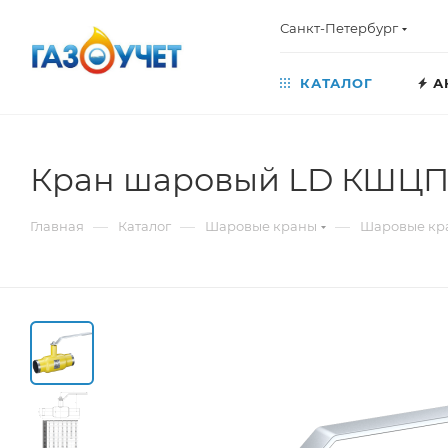
Санкт-Петербург
КАТАЛОГ
А
Кран шаровый LD КШЦП E
—
—
—
Главная
Каталог
Шаровые краны
Шаровые кр