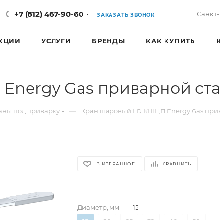
+7 (812) 467-90-60
Санкт-
ЗАКАЗАТЬ ЗВОНОК
КЦИИ
УСЛУГИ
БРЕНДЫ
КАК КУПИТЬ
nergy Gas приварной стал
—
аны под приварку
Кран шаровый LD КШЦП Energy Gas прив
В ИЗБРАННОЕ
СРАВНИТЬ
Диаметр, мм
—
15