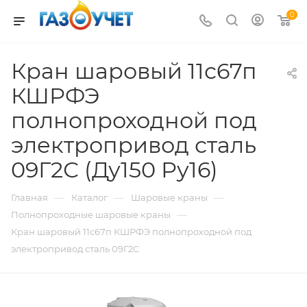
0
Кран шаровый 11с67п
КШРФЭ
полнопроходной под
электропривод сталь
09Г2С (Ду150 Ру16)
—
—
—
Главная
Каталог
Шаровые краны
—
Полнопроходные шаровые краны
Кран шаровый 11с67п КШРФЭ полнопроходной под
электропривод сталь 09Г2С