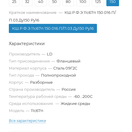
25
32
40
50
80
100
125
150
Краткое наименование
—
КШ.Р.Ф.Э.11с67п 150.016.П/
П.03 Ду150 Ру16
КШ.Р.Ф.Э.11с67п 150.016.П/П.03 Ду150 Ру16
Характеристики
Производитель
—
LD
Тип присоединения
—
Фланцевый
Материал корпуса
—
Сталь 09Г2С
Тип прохода
—
Полнопроходной
Корпус
—
Разборные
Страна производитель
—
Россия
Температура рабочей среды
—
-60...200С
Среда использования
—
Жидкие среды
Модель
—
11с67п
Все характеристики