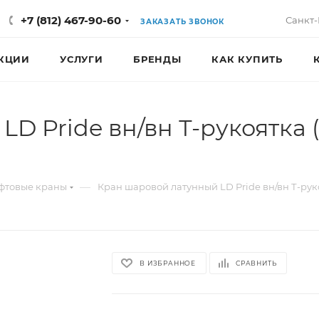
+7 (812) 467-90-60
Санкт-
ЗАКАЗАТЬ ЗВОНОК
КЦИИ
УСЛУГИ
БРЕНДЫ
КАК КУПИТЬ
D Pride вн/вн Т-рукоятка 
—
фтовые краны
Кран шаровой латунный LD Pride вн/вн Т-рук
В ИЗБРАННОЕ
СРАВНИТЬ