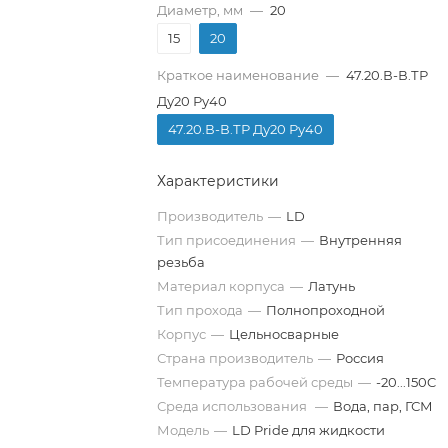
Диаметр, мм
—
20
15
20
Краткое наименование
—
47.20.В-В.ТР
Ду20 Ру40
47.20.В-В.ТР Ду20 Ру40
Характеристики
Производитель
—
LD
Тип присоединения
—
Внутренняя
резьба
Материал корпуса
—
Латунь
Тип прохода
—
Полнопроходной
Корпус
—
Цельносварные
Страна производитель
—
Россия
Температура рабочей среды
—
-20...150C
Среда использования
—
Вода, пар, ГСМ
Модель
—
LD Pride для жидкости