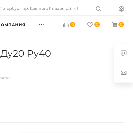
Петербург
,
пр. Девятого Января, д.3, к.1
КОМПАНИЯ
0
0
0
(Ду20 Ру40
оятка