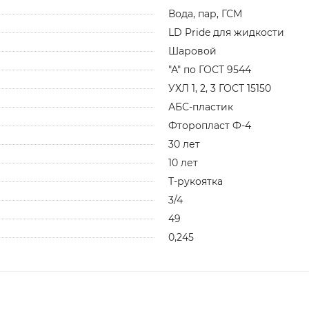
Вода, пар, ГСМ
LD Pride для жидкости
Шаровой
"А" по ГОСТ 9544
УХЛ 1, 2, 3 ГОСТ 15150
АБС-пластик
Фторопласт Ф-4
30 лет
10 лет
Т-рукоятка
3/4
49
0,245