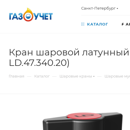
Санкт-Петербург
КАТАЛОГ
А
Кран шаровой латунный L
LD.47.340.20)
—
—
—
Главная
Каталог
Шаровые краны
Шаровые му