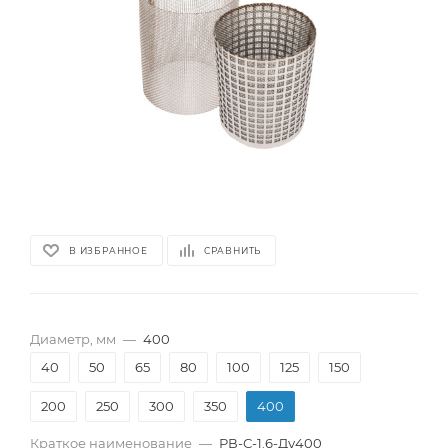
В ИЗБРАННОЕ
СРАВНИТЬ
Диаметр, мм
—
400
40
50
65
80
100
125
150
200
250
300
350
400
Краткое наименование
—
РВ-С-1.6-Ду400