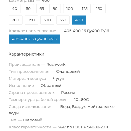
Диаметр, мм
—
400
40
50
65
80
100
125
150
200
250
300
350
400
Краткое наименование
—
405-400-16 Ду400 Ру16
405-400-16 Ду400 Ру16
Характеристики
Производитель
—
Rushwork
Тип присоединения
—
Фланцевый
Материал корпуса
—
Чугун
Исполнение
—
Обратный
Страна производитель
—
Россия
Температура рабочей среды
—
-10...80С
Среда использования
—
Вода, Воздух, Нейтральные
воды
Тип
—
Шаровый
Класс герметичности
—
"АА" по ГОСТ Р 54088-2011