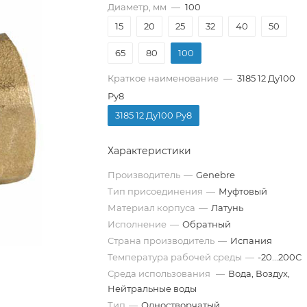
Диаметр, мм
—
100
15
20
25
32
40
50
65
80
100
Краткое наименование
—
3185 12 Ду100
Ру8
3185 12 Ду100 Ру8
Характеристики
Производитель
—
Genebre
Тип присоединения
—
Муфтовый
Материал корпуса
—
Латунь
Исполнение
—
Обратный
Страна производитель
—
Испания
Температура рабочей среды
—
-20...200С
Среда использования
—
Вода, Воздух,
Нейтральные воды
Тип
—
Одностворчатый