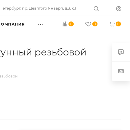
Петербург
,
пр. Девятого Января, д.3, к.1
КОМПАНИЯ
0
0
0
тунный резьбовой
резьбовой