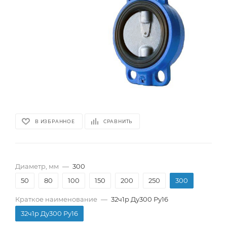
В ИЗБРАННОЕ
СРАВНИТЬ
Диаметр, мм
—
300
50
80
100
150
200
250
300
Краткое наименование
—
32ч1р Ду300 Ру16
32ч1р Ду300 Ру16