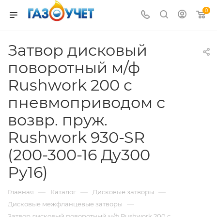
0
Затвор дисковый
поворотный м/ф
Rushwork 200 с
пневмоприводом с
возвр. пруж.
Rushwork 930-SR
(200-300-16 Ду300
Ру16)
—
—
—
Главная
Каталог
Дисковые затворы
—
Дисковые межфланцевые затворы
Затвор дисковый поворотный м/ф Rushwork 200 с