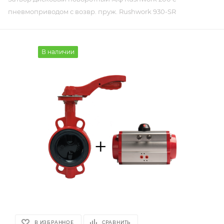
пневмоприводом с возвр. пруж. Rushwork 930-SR
В наличии
В ИЗБРАННОЕ
СРАВНИТЬ