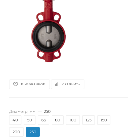
В ИЗБРАННОЕ
СРАВНИТЬ
Диаметр, мм
—
250
40
50
65
80
100
125
150
200
250