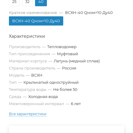
25
32
40
Краткое наименование
—
ВСХН-40 Qном=10 Ду40
ВСХН-40 Qном=10 Ду40
Характеристики
Производитель
—
Тепловодомер
Тип присоединения
—
Муфтовый
Материал корпуса
—
Латунь (медный сплав)
Страна производитель
—
Россия
Модель
—
ВСХН
Тип
—
Крыльчатый одноструйный
Температура воды
—
Не более 50
Среда
—
Холодная вода
Межповерочный интервал
—
6 лет
Все характеристики