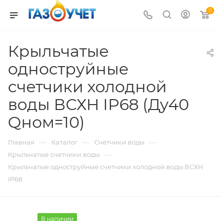
0
Крыльчатые
одноструйные
счетчики холодной
воды ВСХН IP68 (Ду40
Qном=10)
—
—
—
Главная
Каталог
Счётчики воды
—
Крыльчатые счетчики воды
Крыльчатые одноструйные счетчики холодной воды ВСХН
IP68
В наличии