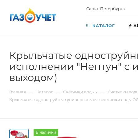
Санкт-Петербург
КАТАЛОГ
А
Крыльчатые одноструйн
исполнении "Нептун" с 
выходом)
—
—
—
Главная
Каталог
Счётчики воды
Счетчики вод
Крыльчатые одноструйные универсальные счетчики воды ОС
В наличии