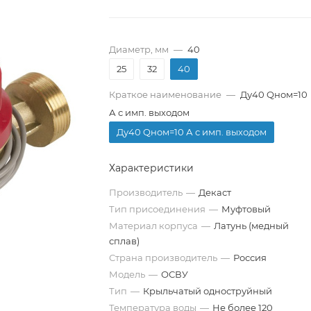
Диаметр, мм
—
40
25
32
40
Краткое наименование
—
Ду40 Qном=10
А с имп. выходом
Ду40 Qном=10 А с имп. выходом
Характеристики
Производитель
—
Декаст
Тип присоединения
—
Муфтовый
Материал корпуса
—
Латунь (медный
сплав)
Страна производитель
—
Россия
Модель
—
ОСВУ
Тип
—
Крыльчатый одноструйный
Температура воды
—
Не более 120