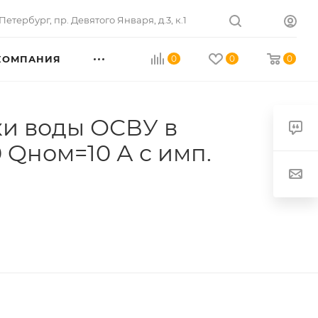
Петербург
,
пр. Девятого Января, д.3, к.1
КОМПАНИЯ
0
0
0
и воды ОСВУ в
 Qном=10 А с имп.